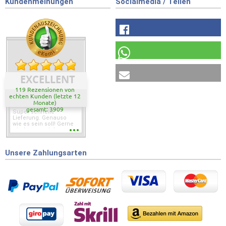
Kundenmeinungen
Socialmedia / Teilen
EXCELLENT
119 Rezensionen von
echten Kunden (letzte 12
Monate)
gesamt: 3909
Super schnelle
Lieferung. Genauso
wie es sein soll! Gerne
wieder wenn ich was
brauche.
Unsere Zahlungsarten