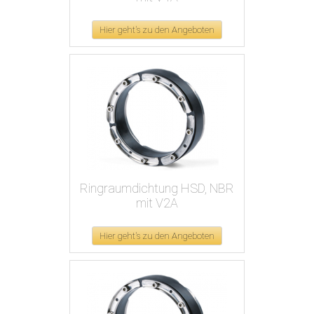
Hier geht's zu den Angeboten
Ringraumdichtung HSD, NBR
mit V2A
Hier geht's zu den Angeboten