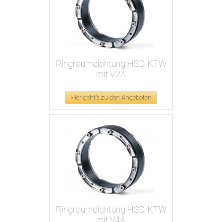
Ringraumdichtung HSD, KTW
mit V2A
Hier geht's zu den Angeboten
Ringraumdichtung HSD, KTW
mit V4A