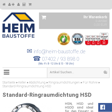
Ihr Warenkorb
0 Artikel
0,00 EUR
✉
info@heim-baustoffe.de
☎
07402 / 93 898 0
(Mo.-Fr. 8 -12 Uhr & 13 - 18 Uhr)
Startseite
»
Keller
»
Abdichtung
»
Ringraumdichtungen
»
Für Rohre
»
Standard-Ringraumdichtung HSD
Standard-Ringraumdichtung HSD
HSN, HSD und
HSDD sind ideal
für den Einsatz in