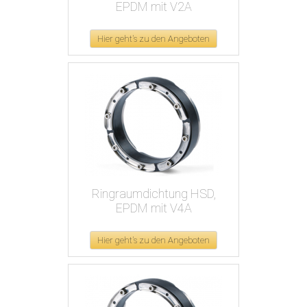
EPDM mit V2A
Hier geht's zu den Angeboten
Ringraumdichtung HSD,
EPDM mit V4A
Hier geht's zu den Angeboten