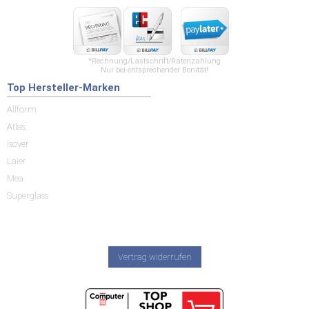
*Rechnung/Lastschrift/Ratenzahlung
Nur bei entsprechender Bonität!
Top Hersteller-Marken
Allform
Atlas
Isover
Laier
Mea
Superglass
Vertrag widerrufen