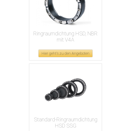
Ringraumdichtung HSD, NBR
mit V4A
Hier geht's zu den Angeboten
Standard-Ringraumdichtung
HSD SSG