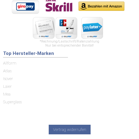
*Rechnung/Lastschrift/Ratenzahlung
Nur bei entsprechender Bonität!
Top Hersteller-Marken
Allform
Atlas
Isover
Laier
Mea
Superglass
Vertrag widerrufen