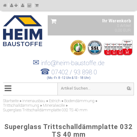
Ihr Warenkorb
0 Artikel
0,00 EUR
✉
info@heim-baustoffe.de
☎
07402 / 93 898 0
(Mo.-Fr. 8 -12 Uhr & 13 - 18 Uhr)
Startseite
»
Innenausbau
»
Estrich
»
Bodendämmung
»
Trittschalldämmung
»
Mineralwolle
»
Superglass Trittschalldämmplatte 032 TS 40 mm
Superglass Trittschalldämmplatte 032
TS 40 mm