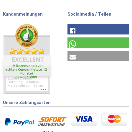
Kundenmeinungen
Socialmedia / Teilen
EXCELLENT
119 Rezensionen von
echten Kunden (letzte 12
Monate)
gesamt: 3909
Super schnelle
Lieferung. Genauso
wie es sein soll! Gerne
wieder wenn ich was
brauche.
Unsere Zahlungsarten