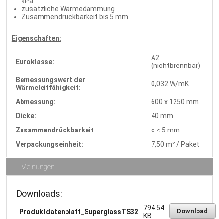
kPa
zusätzliche Wärmedämmung
Zusammendrückbarkeit bis 5 mm
Eigenschaften:
A2
Euroklasse:
(nichtbrennbar)
Bemessungswert der
0,032 W/mK
Wärmeleitfähigkeit:
Abmessung:
600 x 1250 mm
Dicke:
40 mm
Zusammendrückbarkeit
c < 5 mm
Verpackungseinheit:
7,50 m² / Paket
Meinungen
Downloads:
794.54
Download
Produktdatenblatt_SuperglassTS32
KB