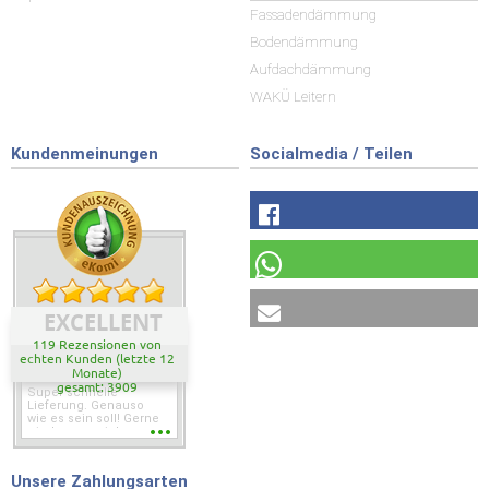
Fassadendämmung
Bodendämmung
Aufdachdämmung
WAKÜ Leitern
Kundenmeinungen
Socialmedia / Teilen
EXCELLENT
119 Rezensionen von
echten Kunden (letzte 12
Monate)
gesamt: 3909
Super schnelle
Lieferung. Genauso
wie es sein soll! Gerne
wieder wenn ich was
brauche.
Unsere Zahlungsarten