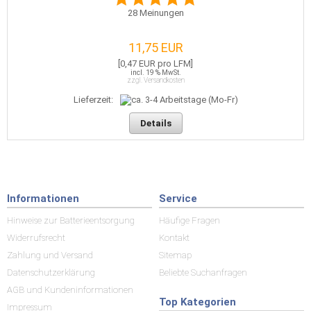
28
Meinungen
11,75 EUR
[0,47 EUR pro LFM]
incl. 19 % MwSt.
zzgl. Versandkosten
Lieferzeit:
Details
Informationen
Service
Hinweise zur Batterieentsorgung
Häufige Fragen
Widerrufsrecht
Kontakt
Zahlung und Versand
Sitemap
Datenschutzerklärung
Beliebte Suchanfragen
AGB und Kundeninformationen
Top Kategorien
Impressum