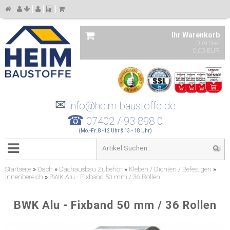
Ihr Warenkorb
0 Artikel
0,00 EUR
✉
info@heim-baustoffe.de
☎
07402 / 93 898 0
(Mo.-Fr. 8 -12 Uhr & 13 - 18 Uhr)
Startseite
»
Dach
»
Dachausbau Zubehör
»
Kleben / Dichten / Befestigen
»
Innenbereich
»
BWK Alu - Fixband 50 mm / 36 Rollen
BWK Alu - Fixband 50 mm / 36 Rollen