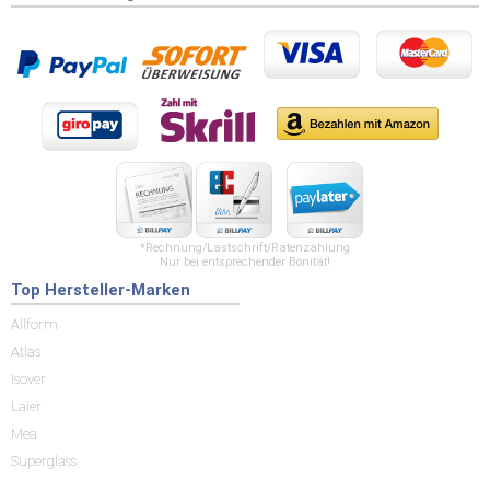
*Rechnung/Lastschrift/Ratenzahlung
Nur bei entsprechender Bonität!
Top Hersteller-Marken
Allform
Atlas
Isover
Laier
Mea
Superglass