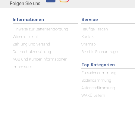
Folgen Sie uns
Informationen
Service
Hinweise zur Batterieentsorgung
Häufige Fragen
Widerrufsrecht
Kontakt
Zahlung und Versand
Sitemap
Datenschutzerklärung
Beliebte Suchanfragen
AGB und Kundeninformationen
Top Kategorien
Impressum
Fassadendämmung
Bodendämmung
Aufdachdämmung
WAKÜ Leitern