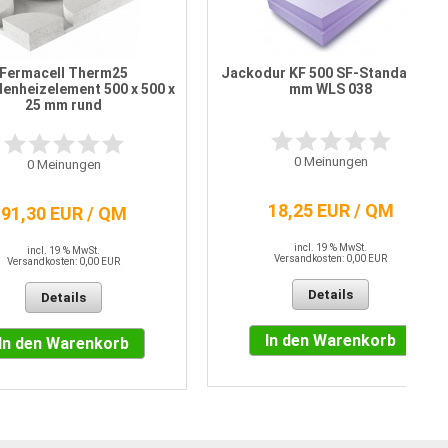
Fermacell Therm25
Jackodur KF 500 SF-Standard 80
enheizelement 500 x 500 x
mm WLS 038
25 mm rund
0
Meinungen
0
Meinungen
18,25 EUR / QM
91,30 EUR / QM
incl. 19 % MwSt.
incl. 19 % MwSt.
Versandkosten: 0,00 EUR
Versandkosten: 0,00 EUR
Details
Details
In den Warenkorb
In den Warenkorb