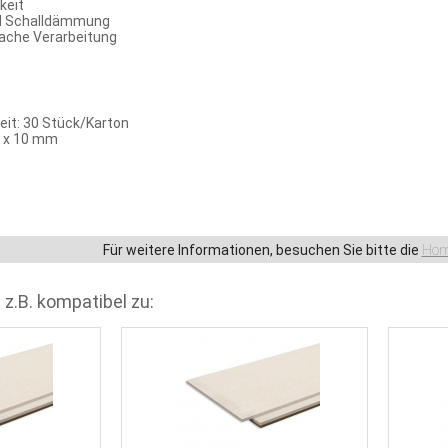
keit
d Schalldämmung
fache Verarbeitung
it: 30 Stück/Karton
0 x 10 mm
Für weitere Informationen, besuchen Sie bitte die
Hom
 z.B. kompatibel zu: