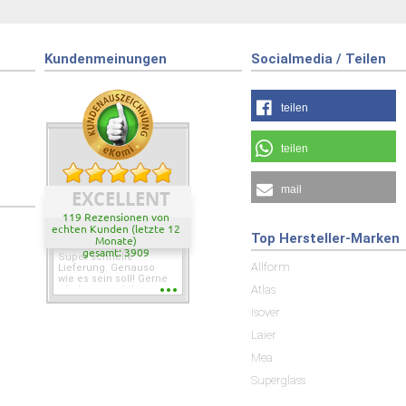
Kundenmeinungen
Socialmedia / Teilen
teilen
teilen
mail
EXCELLENT
119 Rezensionen von
echten Kunden (letzte 12
Top Hersteller-Marken
Monate)
gesamt: 3909
Super schnelle
Allform
Lieferung. Genauso
wie es sein soll! Gerne
Atlas
wieder wenn ich was
brauche.
Isover
Laier
Mea
Superglass