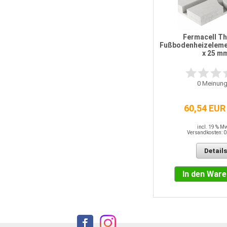
0
Jackodur KF 300 GL Standard 50
mm WLS 035
Fermacell T
Fußbodenheizelemen
x 25 m
1
Bewertung
0
Meinung
10,42 EUR / QM
60,54 EUR
incl. 19 % MwSt.
Versandkosten: 0,00 EUR
incl. 19 % M
Details
Versandkosten: 0
Details
In den Warenkorb
In den War