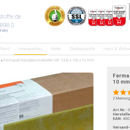
toffe.de
 898 0
18 Uhr)
Wand
Innenausbau
Keller
Ökobaustoffe
Haus & Wohn
»
Fermacell Randdämmstreifen MF 1000 x 100 x 10 mm
Ferma
10 mm
2
Meinun
Art.Nr.:
0
Herstelle
EAN:
400
Versand