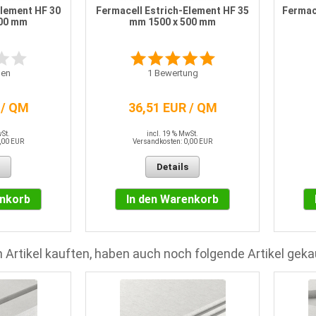
Element HF 30
Fermacell Estrich-Element HF 35
Fermac
500 mm
mm 1500 x 500 mm
en
1
Bewertung
 / QM
36,51 EUR / QM
wSt.
incl. 19 % MwSt.
,00 EUR
Versandkosten: 0,00 EUR
Details
enkorb
In den Warenkorb
 Artikel kauften, haben auch noch folgende Artikel geka