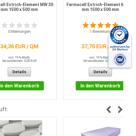
ell Estrich-Element MW 30
Fermacell Estrich-Element MW 35
mm 1500 x 500 mm
mm 1500 x 500 mm
0
Meinungen
1
Bewertung
34,36 EUR / QM
37,70 EUR / QM
incl. 19 % MwSt.
incl. 19 % MwSt.
Versandkosten: 0,00 EUR
Versandkosten: 0,00 EUR
Details
Details
In den Warenkorb
In den Warenkorb
uft: