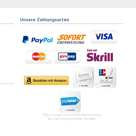
Unsere Zahlungsarten
*Rechnung/Lastschrift/Ratenzahlung
Nur bei entsprechender Bonität!