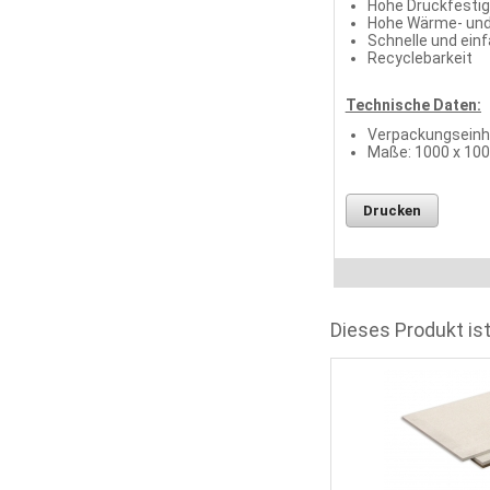
Hohe Druckfestig
Hohe Wärme- un
Schnelle und ein
Recyclebarkeit
Technische Daten:
Verpackungseinhe
Maße: 1000 x 10
Drucken
Dieses Produkt ist
m
Fermacell Estrich-Element 25 mm