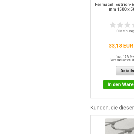
Fermacell Estrich-
mm 1500 x 
2
Meinungen
0
Meinung
27,87 EUR / QM
33,18 EUR
incl. 19 % MwSt.
Versandkosten: 0,00 EUR
incl. 19 % M
Versandkosten: 0
Details
Details
In den Warenkorb
In den War
Kunden, die diesen