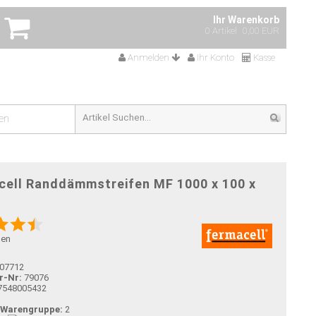
Ihr Warenkorb
0 Artikel
0,00 EUR
Anmelden
Ihr Konto
Kasse
en
cell Randdämmstreifen MF 1000 x 100 x
gen
07712
r-Nr:
79076
7548005432
-Warengruppe:
2