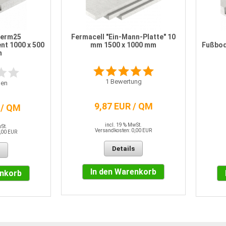
herm25
Fermacell "Ein-Mann-Platte" 10
t 1000 x 500
mm 1500 x 1000 mm
Fußbod
m
1
Bewertung
en
9,87 EUR / QM
 / QM
incl. 19 % MwSt.
wSt.
Versandkosten: 0,00 EUR
,00 EUR
Details
In den Warenkorb
enkorb