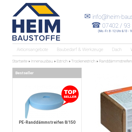
✉
info@heim-baus
☎
07402 / 93
(Mo.-Fr. 8 -12 Uhr & 13 - 
Aktionsangebote
Baubedarf & Werkzeuge
Dach
Startseite
»
Innenausbau
»
Estrich
»
Trockenestrich
»
Randdämmstreifen
Bestseller
PE-Randdämmstreifen 8/150