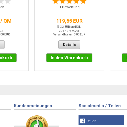
en
1
Bewertung
 / QM
119,65 EUR
[3,32 EUR pro ROL]
wSt.
incl. 19 % MwSt.
,00 EUR
Versandkosten: 0,00 EUR
Details
enkorb
In den Warenkorb
Kundenmeinungen
Socialmedia / Teilen
teilen