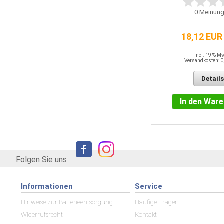
0
Meinung
47,82 EUR / QM
18,12 EUR
incl. 19 % MwSt.
Versandkosten: 0,00 EUR
incl. 19 % M
Versandkosten: 0
Details
Details
In den Warenkorb
In den War
Folgen Sie uns
Informationen
Service
Hinweise zur Batterieentsorgung
Häufige Fragen
Widerrufsrecht
Kontakt