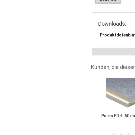
Downloads:
Produktdatenbla
Kunden, die diesen
Puren FD-L 180 mm WLS 023
Puren FD-L 60 m
0
Meinungen