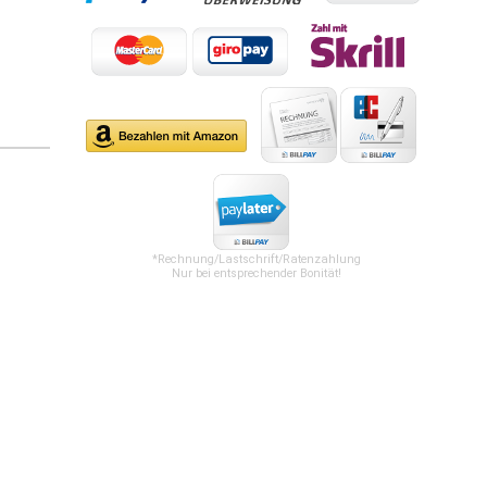
*Rechnung/Lastschrift/Ratenzahlung
Nur bei entsprechender Bonität!