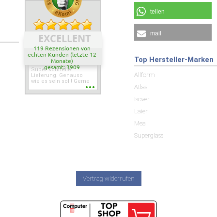
teilen
mail
EXCELLENT
119 Rezensionen von
echten Kunden (letzte 12
Top Hersteller-Marken
Monate)
gesamt: 3909
Super schnelle
Allform
Lieferung. Genauso
wie es sein soll! Gerne
Atlas
wieder wenn ich was
brauche.
Isover
Laier
Mea
Superglass
Vertrag widerrufen