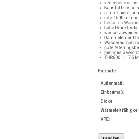
verlegbar mit lö
Baustoffklasse n
glimmt nicht, sch
sd > 1500 m (dam
besseres Wärmere
hohe Druckfestig
wasserabweisend
Dämmelement beid
Wasseraufnahme n
gute Alterungsbe
geringes Gewicht
THR600 < = 7,5 M
Formate:
Außenmaß:
Einbaumaß:
Dicke:
Wärmeleitfähigkei
VPE:
Drucken