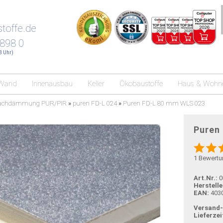
toffe.de
 898 0
18 Uhr)
Wand
Innenausbau
Keller
Ökobaustoffe
Haus & Wohn
dachdämmung PUR/PIR
»
puren FD-L 024
»
Puren FD-L 80 mm WLS 023
Puren
1
Bewertu
Art.Nr.:
0
Herstelle
EAN:
403
Versand
Lieferzei