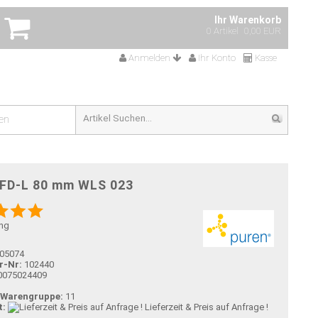
Ihr Warenkorb
0 Artikel
0,00 EUR
Anmelden
Ihr Konto
Kasse
en
 FD-L 80 mm WLS 023
ng
05074
r-Nr:
102440
0075024409
-Warengruppe:
11
t:
Lieferzeit & Preis auf Anfrage !