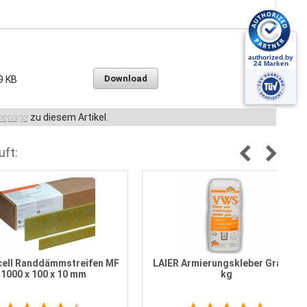
Download
9 KB
epage
zu diesem Artikel.
uft:
ell Randdämmstreifen MF
LAIER Armierungskleber Grau 25
1000 x 100 x 10 mm
kg