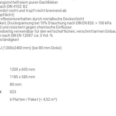
sungsmittelfreiem puren Dachkleber
ach DIN 4102: B2
milzt nicht und tropft nicht brennend ab
pfdicht)
flexionsverhalten durch metallische Deckschicht
keit, Druckspannung bei 10% Stauchung nach DIN EN 826: > 100 kPa
 und resistent gegen chemische Einflüsse
seitig verwendbar für den wirtschaftlichen, verschnittarmen Einba
ach DIN EN 12087: ca. 3 Vol.-%
ständigkeit
J (1200x2400 mm) (bei 80 mm Dicke)
1200 x 600 mm
1185 x 585 mm
80 mm
t:
023
6 Platten / Paket (= 4,32 m²)