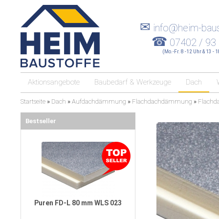
✉
info@heim-baus
☎
07402 / 93
(Mo.-Fr. 8 -12 Uhr & 13 - 
Aktionsangebote
Baubedarf & Werkzeuge
Dach
Startseite
»
Dach
»
Aufdachdämmung
»
Flachdachdämmung
»
Flach
Bestseller
Puren FD-L 80 mm WLS 023