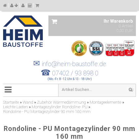
Ihr Warenkorb
0 Artikel
0,00 EUR
✉
info@heim-baustoffe.de
☎
07402 / 93 898 0
(Mo.-Fr. 8 -12 Uhr & 13 - 18 Uhr)
Startseite
»
Wand
»
Zubehör Wärmedämmung
»
Montageelemente
»
Leichte Lasten
»
Montagezylinder Rondoline- PU
»
Rondoline - PU Montagezylinder 90 mm 160 mm
Rondoline - PU Montagezylinder 90 mm
160 mm