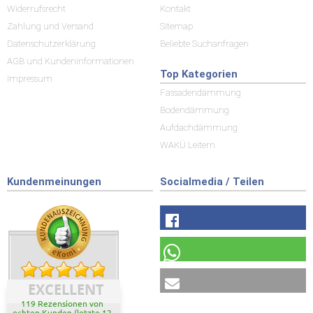
Widerrufsrecht
Kontakt
Zahlung und Versand
Sitemap
Datenschutzerklärung
Beliebte Suchanfragen
AGB und Kundeninformationen
Top Kategorien
Impressum
Fassadendämmung
Bodendämmung
Aufdachdämmung
WAKÜ Leitern
Kundenmeinungen
Socialmedia / Teilen
EXCELLENT
119 Rezensionen von
echten Kunden (letzte 12