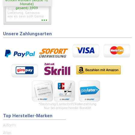
Monate)
gesamt: 3909
Super schnelle
Lieferung. Genauso
wie es sein soll! Gerne
wieder wenn ich was
brauche.
Unsere Zahlungsarten
*Rechnung/Lastschrift/Ratenzahlung
Nur bei entsprechender Bonität!
Top Hersteller-Marken
Allform
Atlas