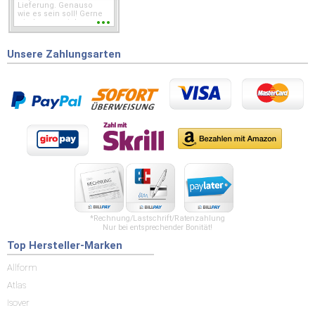
Lieferung. Genauso
wie es sein soll! Gerne
wieder wenn ich was
brauche.
Unsere Zahlungsarten
*Rechnung/Lastschrift/Ratenzahlung
Nur bei entsprechender Bonität!
Top Hersteller-Marken
Allform
Atlas
Isover