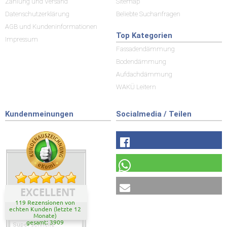
Zahlung und Versand
Sitemap
Datenschutzerklärung
Beliebte Suchanfragen
AGB und Kundeninformationen
Top Kategorien
Impressum
Fassadendämmung
Bodendämmung
Aufdachdämmung
WAKÜ Leitern
Kundenmeinungen
Socialmedia / Teilen
EXCELLENT
119 Rezensionen von
echten Kunden (letzte 12
Monate)
gesamt: 3909
Super schnelle