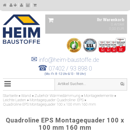
Ihr Warenkorb
0 Artikel
0,00 EUR
✉
info@heim-baustoffe.de
☎
07402 / 93 898 0
(Mo.-Fr. 8 -12 Uhr & 13 - 18 Uhr)
Startseite
»
Wand
»
Zubehör Wärmedämmung
»
Montageelemente
»
Leichte Lasten
»
Montagequader Quadroline- EPS
»
Quadroline EPS Montagequader 100 x 100 mm 160 mm
Quadroline EPS Montagequader 100 x
100 mm 160 mm