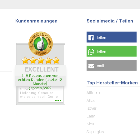
Kundenmeinungen
Socialmedia / Teilen
teilen
teilen
mail
EXCELLENT
119 Rezensionen von
echten Kunden (letzte 12
Top Hersteller-Marken
Monate)
gesamt: 3909
Super schnelle
Allform
Lieferung. Genauso
wie es sein soll! Gerne
Atlas
wieder wenn ich was
brauche.
Isover
Laier
Mea
Superglass