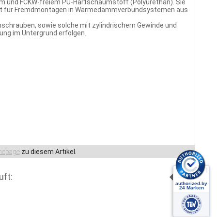
m und FCKW-freiem PU-Hartschaumstoff (Polyurethan). Sie
ement für Fremdmontagen in Wärmedämmverbundsystemen aus
chschrauben, sowie solche mit zylindrischem Gewinde und
ung im Untergrund erfolgen.
epage
zu diesem Artikel.
uft: