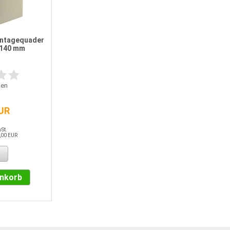
ontagequader
 140 mm
en
EUR
wSt.
,00 EUR
enkorb