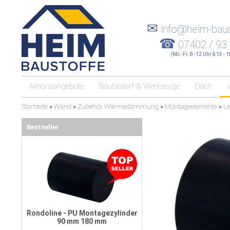
✉
info@heim-baus
☎
07402 / 93
(Mo.-Fr. 8 -12 Uhr & 13 - 
Aktionsangebote
Baubedarf & Werkzeuge
Dach
Startseite
»
Wand
»
Zubehör Wärmedämmung
»
Montageelemente
»
Le
Bestseller
Rondoline - PU Montagezylinder
90 mm 180 mm