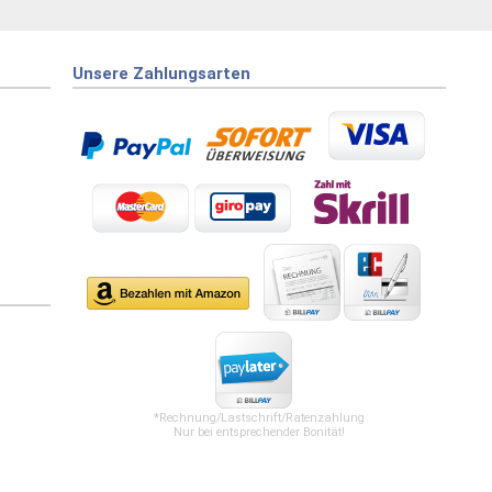
Unsere Zahlungsarten
*Rechnung/Lastschrift/Ratenzahlung
Nur bei entsprechender Bonität!