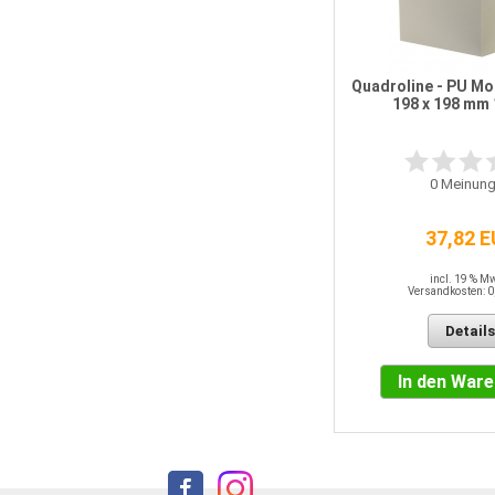
Quadroline - PU M
198 x 198 mm
0
Meinung
37,82 
incl. 19 % M
Versandkosten: 0
Details
In den War