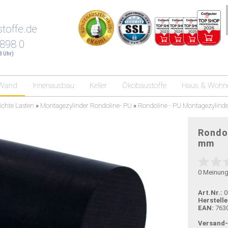
toffe.de
 898 0
18 Uhr)
Wand
Innenausbau
Keller
Ökobaustoffe
Haus & Wohn
ichte Lasten
»
Montagezylinder Rondoline- PU
»
Rondoline - PU Montagezyli
Rondo
mm
0
Meinun
Art.Nr.:
0
Herstelle
EAN:
763
Versand