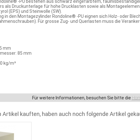
ndoline® -PU bestehen aus schwarz eingefärbtem, fäulnisbeständige
ers als Druckunterlage für hohe Drucklasten sowie als Montageel
rol (EPS) und Steinwolle (SW).
ng in den Montagezylinder Rondoline® -PU eignen sich Holz- oder Ble
ahmenschrauben). Für grosse Zug- und Querlasten muss die Veranker
25 mm
hmesser: 85 mm
0 kg/m³
Für weitere Informationen, besuchen Sie bitte die
Hom
 Artikel kauften, haben auch noch folgende Artikel geka