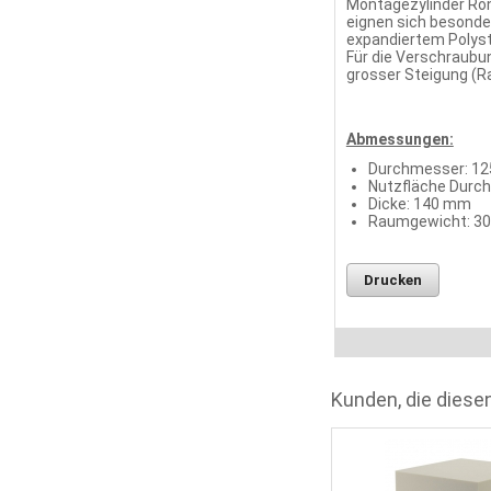
Montagezylinder Ro
eignen sich besond
expandiertem Polysty
Für die Verschraubu
grosser Steigung (R
Abmessungen:
Durchmesser: 1
Nutzfläche Durc
Dicke: 140 mm
Raumgewicht: 30
Drucken
Kunden, die diesen