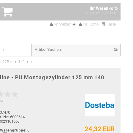
Ihr Warenkorb
0 Artikel
0,00 EUR
Anmelden
Ihr Konto
Kasse
en
nder 125 mm 140 mm
line - PU Montagezylinder 125 mm 140
gen
07470
r-Nr:
6000614
0023101663
24,32 EUR
-Warengruppe:
6