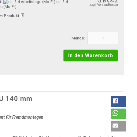
t:
ca. 3-4
incl. 19 % MwSt.
zzgl. Versandkosten
ge (Mo-Fr)
m Produkt
Menge:
PU 140 mm
m
ment für Fremdmontagen