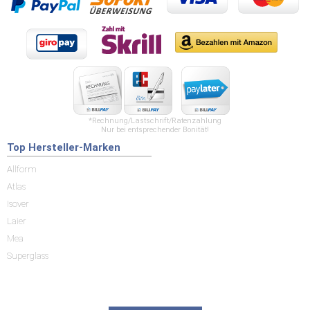
*Rechnung/Lastschrift/Ratenzahlung
Nur bei entsprechender Bonität!
Top Hersteller-Marken
Allform
Atlas
Isover
Laier
Mea
Superglass