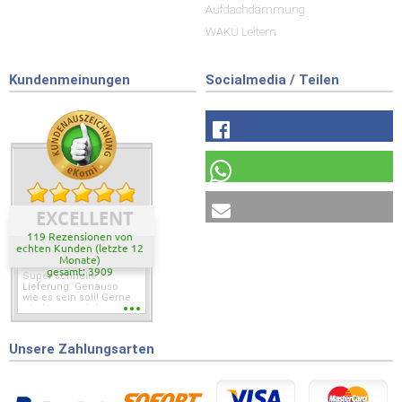
Aufdachdämmung
WAKÜ Leitern
Kundenmeinungen
Socialmedia / Teilen
EXCELLENT
119 Rezensionen von
echten Kunden (letzte 12
Monate)
gesamt: 3909
Super schnelle
Lieferung. Genauso
wie es sein soll! Gerne
wieder wenn ich was
brauche.
Unsere Zahlungsarten