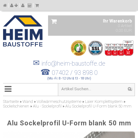
Ihr Warenkorb
0 Artikel
0,00 EUR
✉
info@heim-baustoffe.de
☎
07402 / 93 898 0
(Mo.-Fr. 8 -12 Uhr & 13 - 18 Uhr)
Startseite
»
Wand
»
Vollwärmeschutzsysteme
»
Laier Komplettsystem
»
Sockelschienen
»
Alu - Sockelprofil
»
Alu Sockelprofil U-Form blank 50 mm
Alu Sockelprofil U-Form blank 50 mm