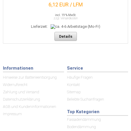
6,12 EUR / LFM
incl. 19 % MwSt.
zzgl. Versandkosten
Lieferzeit:
Details
Informationen
Service
Hinweise zur Batterieentsorgung
Häufige Fragen
Widerrufsrecht
Kontakt
Zahlung und Versand
Sitemap
Datenschutzerklärung
Beliebte Suchanfragen
AGB und Kundeninformationen
Top Kategorien
Impressum
Fassadendämmung
Bodendämmung