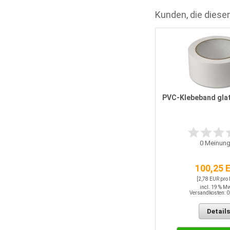
Kunden, die diesen
Putz- und Schutzleiste 9 mm x
2,40 m mit Lippe und Gewebe
PVC-Klebeband glat
4
Meinungen
0
Meinung
2,04 EUR / LFM
100,25 
incl. 19 % MwSt.
Versandkosten: 0,00 EUR
[2,78 EUR pro
incl. 19 % M
Versandkosten: 0
Details
Details
In den Warenkorb