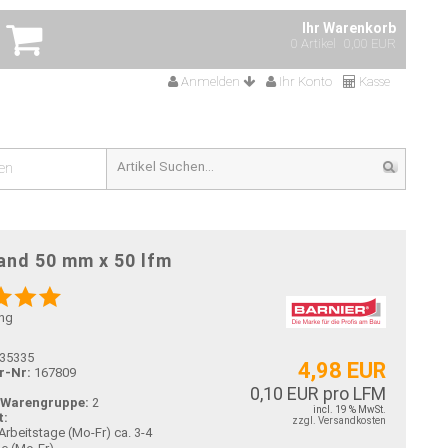
Ihr Warenkorb
0 Artikel
0,00 EUR
Anmelden
Ihr Konto
Kasse
en
and 50 mm x 50 lfm
ng
35335
4,98 EUR
r-Nr:
167809
0,10 EUR pro LFM
-Warengruppe:
2
incl. 19 % MwSt.
t:
zzgl. Versandkosten
ca. 3-4