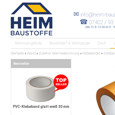
✉
info@heim-baus
☎
07402 / 93
(Mo.-Fr. 8 -12 Uhr & 13 - 
Aktionsangebote
Baubedarf & Werkzeuge
Dach
Startseite
»
Wand
»
Zubehör Wärmedämmung
»
Klebebänder
»
Goldba
Bestseller
PVC-Klebeband glatt weiß 30 mm