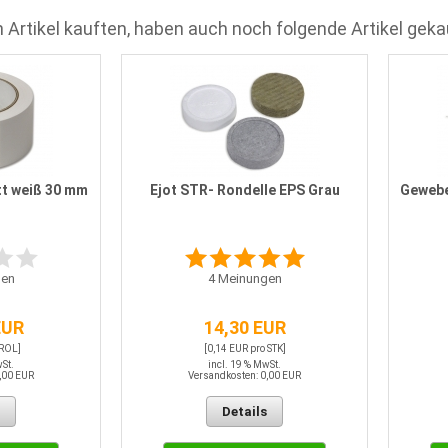
 Artikel kauften, haben auch noch folgende Artikel geka
t weiß 30 mm
Ejot STR- Rondelle EPS Grau
Gewebe
en
4
Meinungen
EUR
14,30 EUR
 ROL]
[0,14 EUR pro STK]
wSt.
incl. 19 % MwSt.
,00 EUR
Versandkosten: 0,00 EUR
Details