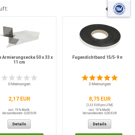
uft:
 Armierungsecke 50 x 33 x
Fugendichtband 15/5-9 mm
11 cm
0
Meinungen
3
Meinungen
2,17 EUR
8,75 EUR
[1,33 EUR pro LFM]
incl. 19 % MwSt.
incl. 19 % MwSt.
Versandkosten: 0,00 EUR
Versandkosten: 0,00 EUR
Details
Details