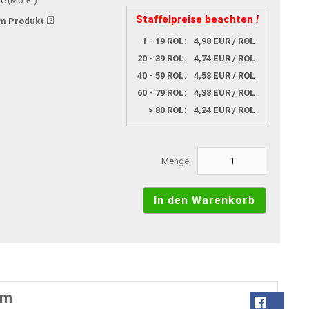
ge (Mo-Fr)
Staffelpreise beachten
!
m Produkt
1 - 19 ROL:
4,98 EUR / ROL
20 - 39 ROL:
4,74 EUR / ROL
40 - 59 ROL:
4,58 EUR / ROL
60 - 79 ROL:
4,38 EUR / ROL
> 80 ROL:
4,24 EUR / ROL
Menge:
fm