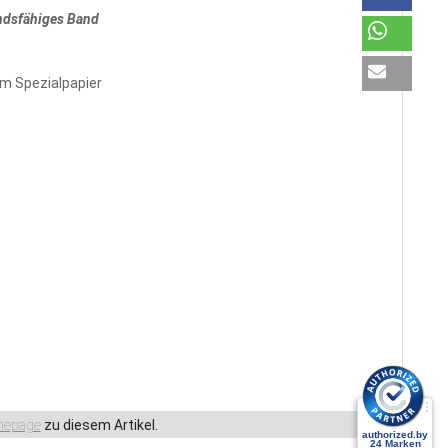
ndsfähiges Band
m Spezialpapier
epage
zu diesem Artikel.