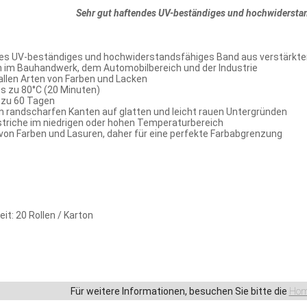
Sehr gut haftendes UV-beständiges und hochwidersta
es UV-beständiges und hochwiderstandsfähiges Band aus verstärkte
im Bauhandwerk, dem Automobilbereich und der Industrie
llen Arten von Farben und Lacken
is zu 80°C (20 Minuten)
 zu 60 Tagen
 randscharfen Kanten auf glatten und leicht rauen Untergründen
striche im niedrigen oder hohen Temperaturbereich
 von Farben und Lasuren, daher für eine perfekte Farbabgrenzung
t: 20 Rollen / Karton
Für weitere Informationen, besuchen Sie bitte die
Hom