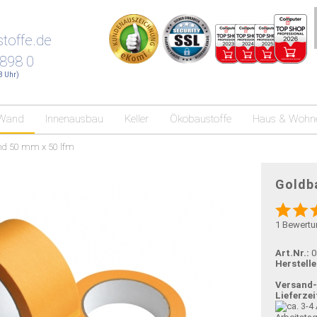
toffe.de
 898 0
18 Uhr)
Wand
Innenausbau
Keller
Ökobaustoffe
Haus & Wohn
nd 50 mm x 50 lfm
Goldb
1
Bewertu
Art.Nr.:
0
Herstelle
Versand
Lieferzei