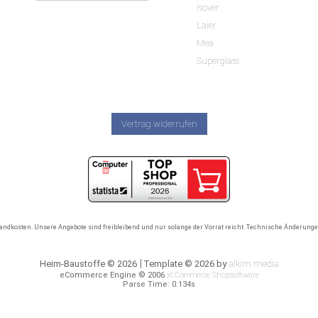
Isover
Laier
Mea
Superglass
Vertrag widerrufen
rsandkosten. Unsere Angebote sind freibleibend und nur solange der Vorrat reicht. Technische Änderun
Heim-Baustoffe © 2026
Template © 2026 by
alkim media
eCommerce Engine © 2006
xt:Commerce Shopsoftware
Parse Time: 0.134s