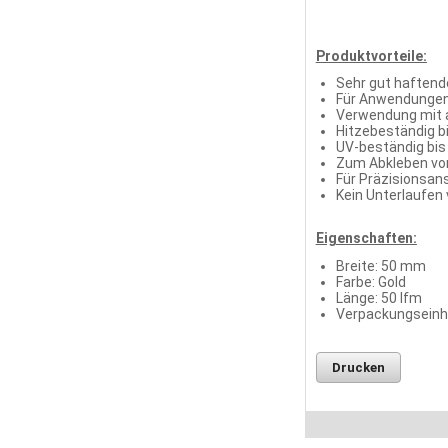
Produktvorteile:
Sehr gut haftend
Für Anwendungen 
Verwendung mit a
Hitzebeständig b
UV-beständig bis
Zum Abkleben von
Für Präzisionsan
Kein Unterlaufen
Eigenschaften:
Breite: 50 mm
Farbe: Gold
Länge: 50 lfm
Verpackungseinhei
Drucken