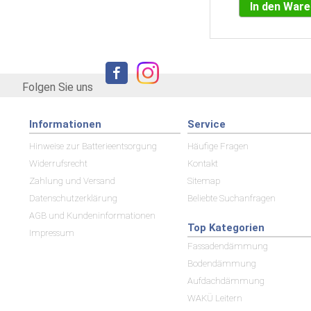
In den War
Folgen Sie uns
Informationen
Service
Hinweise zur Batterieentsorgung
Häufige Fragen
Widerrufsrecht
Kontakt
Zahlung und Versand
Sitemap
Datenschutzerklärung
Beliebte Suchanfragen
AGB und Kundeninformationen
Top Kategorien
Impressum
Fassadendämmung
Bodendämmung
Aufdachdämmung
WAKÜ Leitern