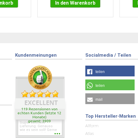
enkorb
In den Warenkorb
Kundenmeinungen
Socialmedia / Teilen
teilen
teilen
mail
EXCELLENT
119 Rezensionen von
echten Kunden (letzte 12
Top Hersteller-Marken
Monate)
gesamt: 3909
Super schnelle
Allform
Lieferung. Genauso
wie es sein soll! Gerne
Atlas
wieder wenn ich was
brauche.