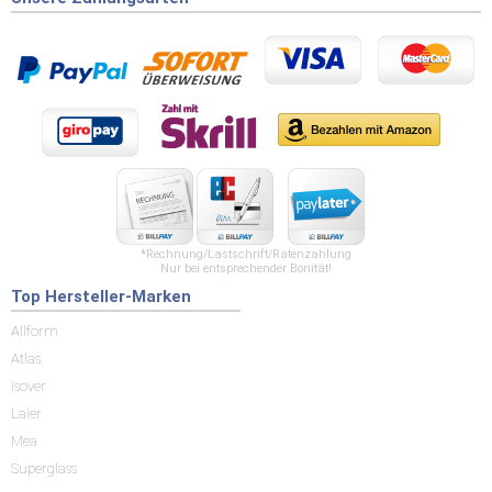
*Rechnung/Lastschrift/Ratenzahlung
Nur bei entsprechender Bonität!
Top Hersteller-Marken
Allform
Atlas
Isover
Laier
Mea
Superglass