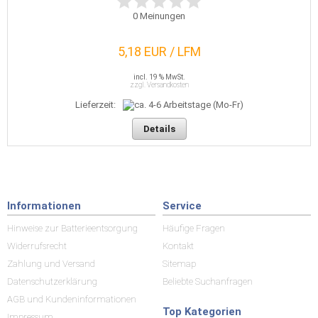
0
Meinungen
5,18 EUR / LFM
incl. 19 % MwSt.
zzgl. Versandkosten
Lieferzeit:
Details
Informationen
Service
Hinweise zur Batterieentsorgung
Häufige Fragen
Widerrufsrecht
Kontakt
Zahlung und Versand
Sitemap
Datenschutzerklärung
Beliebte Suchanfragen
AGB und Kundeninformationen
Top Kategorien
Impressum