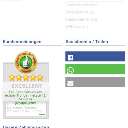
Fassadendämmung
Bodendämmung
Aufdachdämmung
WAKÜ Leitern
Kundenmeinungen
Socialmedia / Teilen
EXCELLENT
119 Rezensionen von
echten Kunden (letzte 12
Monate)
gesamt: 3909
Super schnelle
Lieferung. Genauso
wie es sein soll! Gerne
wieder wenn ich was
brauche.
Unsere Zahlungsarten