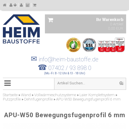
Ihr Warenkorb
0 Artikel
0,00 EUR
✉
info@heim-baustoffe.de
☎
07402 / 93 898 0
(Mo.-Fr. 8 -12 Uhr & 13 - 18 Uhr)
Startseite
»
Wand
»
Vollwärmeschutzsysteme
»
Laier Komplettsystem
»
Putzprofile
»
Dehnfugenprofile
»
APU-W50 Bewegungsfugenprofil 6 mm
APU-W50 Bewegungsfugenprofil 6 mm