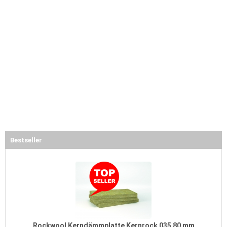
Bestseller
Rockwool Kerndämmplatte Kernrock 035 80 mm