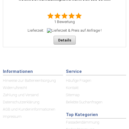
1
Bewertung
Lieferzeit:
Details
Informationen
Service
Hinweise zur Batterieentsorgung
Häufige Fragen
Widerrufsrecht
Kontakt
Zahlung und Versand
Sitemap
Datenschutzerklärung
Beliebte Suchanfragen
AGB und Kundeninformationen
Top Kategorien
Impressum
Fassadendämmung