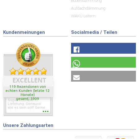
Bodendämmung
Aufdachdämmung
WAKÜ Leitern
Kundenmeinungen
Socialmedia / Teilen
EXCELLENT
119 Rezensionen von
echten Kunden (letzte 12
Monate)
gesamt: 3909
Super schnelle
Lieferung. Genauso
wie es sein soll! Gerne
wieder wenn ich was
brauche.
Unsere Zahlungsarten