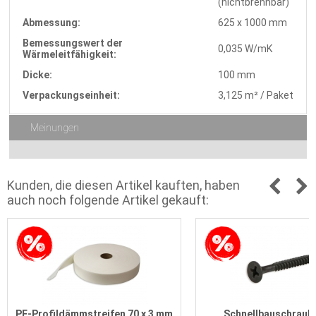
(nichtbrennbar)
Abmessung:
625 x 1000 mm
Bemessungswert der
0,035 W/mK
Wärmeleitfähigkeit:
Dicke:
100 mm
Verpackungseinheit:
3,125 m² / Paket
Meinungen
Kunden, die diesen Artikel kauften, haben
auch noch folgende Artikel gekauft:
PE-Profildämmstreifen 70 x 3 mm
Schnellbauschraube