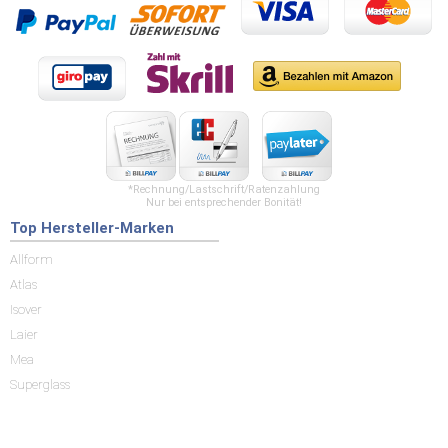
*Rechnung/Lastschrift/Ratenzahlung
Nur bei entsprechender Bonität!
Top Hersteller-Marken
Allform
Atlas
Isover
Laier
Mea
Superglass