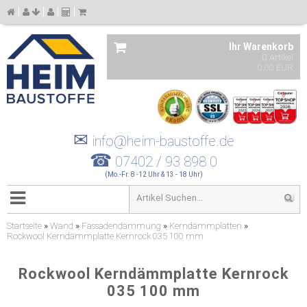
Ihr Warenkorb
0 Artikel
0,00 EUR
✉
info@heim-baustoffe.de
☎
07402 / 93 898 0
(Mo.-Fr. 8 -12 Uhr & 13 - 18 Uhr)
Startseite
»
Wand
»
Fassadendämmung
»
Kerndämmplatten
»
Rockwool Kerndämmplatte Kernrock 035 100 mm
Rockwool Kerndämmplatte Kernrock
035 100 mm