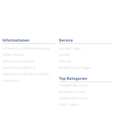
Informationen
Service
Hinweise zur Batterieentsorgung
Häufige Fragen
Widerrufsrecht
Kontakt
Zahlung und Versand
Sitemap
Datenschutzerklärung
Beliebte Suchanfragen
AGB und Kundeninformationen
Top Kategorien
Impressum
Fassadendämmung
Bodendämmung
Aufdachdämmung
WAKÜ Leitern