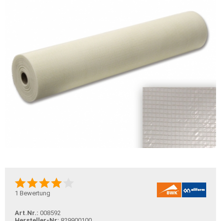
1
Bewertung
Art.Nr.:
008592
Hersteller-Nr:
829900100