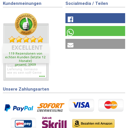
Kundenmeinungen
Socialmedia / Teilen
EXCELLENT
119 Rezensionen von
echten Kunden (letzte 12
Monate)
gesamt: 3909
Super schnelle
Lieferung. Genauso
wie es sein soll! Gerne
wieder wenn ich was
brauche.
Unsere Zahlungsarten