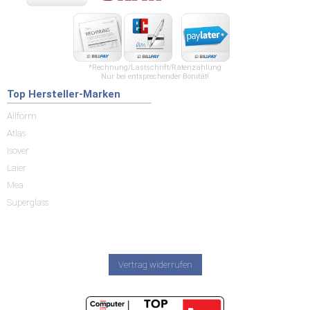
*Rechnung/Lastschrift/Ratenzahlung
Nur bei entsprechender Bonität!
Top Hersteller-Marken
Allform
Atlas
Isover
Laier
Mea
Superglass
Vertrag widerrufen