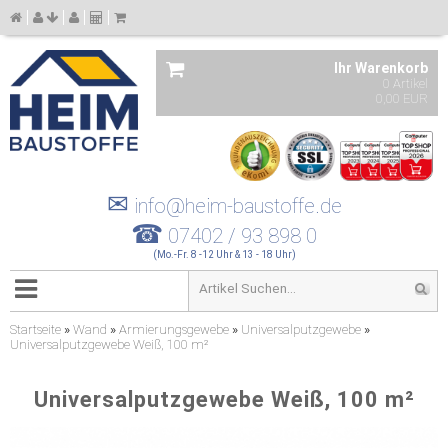
Ihr Warenkorb
0 Artikel
0,00 EUR
✉
info@heim-baustoffe.de
☎
07402 / 93 898 0
(Mo.-Fr. 8 -12 Uhr & 13 - 18 Uhr)
Startseite
»
Wand
»
Armierungsgewebe
»
Universalputzgewebe
»
Universalputzgewebe Weiß, 100 m²
Universalputzgewebe Weiß, 100 m²