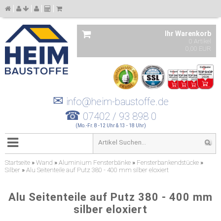
Ihr Warenkorb
0 Artikel
0,00 EUR
✉
info@heim-baustoffe.de
☎
07402 / 93 898 0
(Mo.-Fr. 8 -12 Uhr & 13 - 18 Uhr)
Startseite
»
Wand
»
Aluminium Fensterbänke
»
Fensterbankendstücke
»
Silber
»
Alu Seitenteile auf Putz 380 - 400 mm silber eloxiert
Alu Seitenteile auf Putz 380 - 400 mm
silber eloxiert