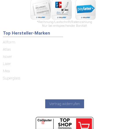
*Rechnung/Lastschrift/Ratenzahlung
Nur bei entsprechender Bonität!
Top Hersteller-Marken
Allform
Atlas
Isover
Laier
Mea
Superglass
Vertrag widerrufen