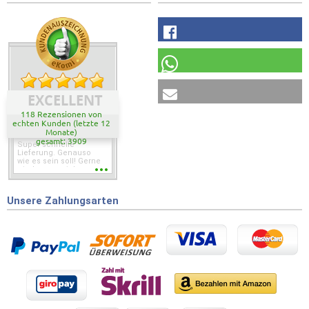
EXCELLENT
118 Rezensionen von
echten Kunden (letzte 12
Monate)
gesamt: 3909
Super schnelle
Lieferung. Genauso
wie es sein soll! Gerne
wieder wenn ich was
brauche.
Unsere Zahlungsarten