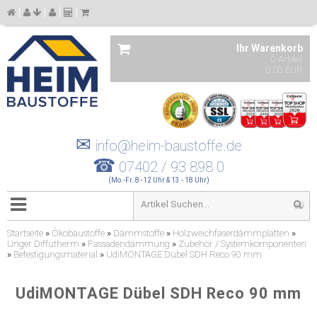
Ihr Warenkorb
0 Artikel
0,00 EUR
✉
info@heim-baustoffe.de
☎
07402 / 93 898 0
(Mo.-Fr. 8 -12 Uhr & 13 - 18 Uhr)
Startseite
»
Ökobaustoffe
»
Dämmstoffe
»
Holzweichfaserdämmplatten
»
Unger Diffutherm
»
Fassadendämmung
»
Zubehör / Systemkomponenten
»
Befestigungsmaterial
»
UdiMONTAGE Dübel SDH Reco 90 mm
UdiMONTAGE Dübel SDH Reco 90 mm