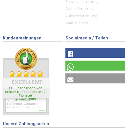
Fassadendämmung
Bodendämmung
Aufdachdämmung
WAKÜ Leitern
Kundenmeinungen
Socialmedia / Teilen
EXCELLENT
119 Rezensionen von
echten Kunden (letzte 12
Monate)
gesamt: 3909
Super schnelle
Lieferung. Genauso
wie es sein soll! Gerne
wieder wenn ich was
brauche.
Unsere Zahlungsarten