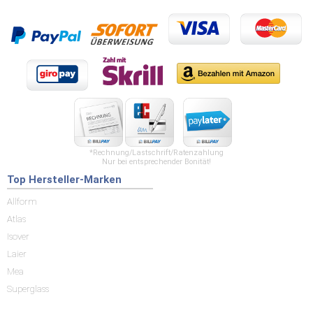
*Rechnung/Lastschrift/Ratenzahlung
Nur bei entsprechender Bonität!
Top Hersteller-Marken
Allform
Atlas
Isover
Laier
Mea
Superglass