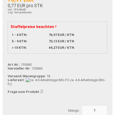
0,77 EUR pro STK
incl. 19 % MwSt.
zzgl. Versandkosten
Staffelpreise beachten
!
1 - 4 KTN:
76,97 EUR / KTN
5 - 9 KTN:
73,13 EUR / KTN
> 10 KTN:
69,27 EUR / KTN
Art.Nr.:
155060
Hersteller-Nr:
155060
Versand-Warengruppe:
18
Lieferzeit:
ca. 4-6 Arbeitstage (Mo-
Fr)
Frage zum Produkt
Menge: