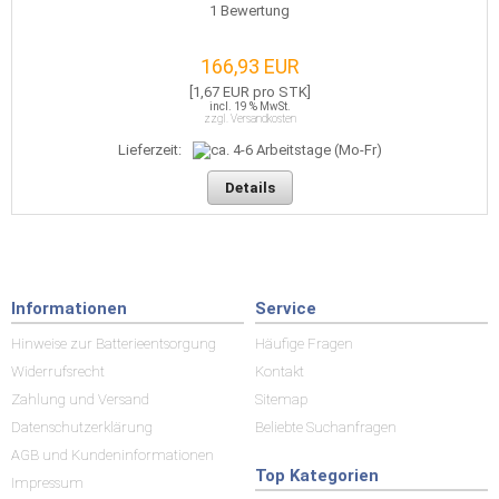
1
Bewertung
166,93 EUR
[1,67 EUR pro STK]
incl. 19 % MwSt.
zzgl. Versandkosten
Lieferzeit:
Details
Informationen
Service
Hinweise zur Batterieentsorgung
Häufige Fragen
Widerrufsrecht
Kontakt
Zahlung und Versand
Sitemap
Datenschutzerklärung
Beliebte Suchanfragen
AGB und Kundeninformationen
Top Kategorien
Impressum