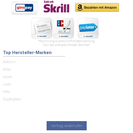
*Rechnung/Lastschrift/Ratenzahlung
Nur bei entsprechender Bonität!
Top Hersteller-Marken
Allform
Atlas
Isover
Laier
Mea
Superglass
Vertrag widerrufen