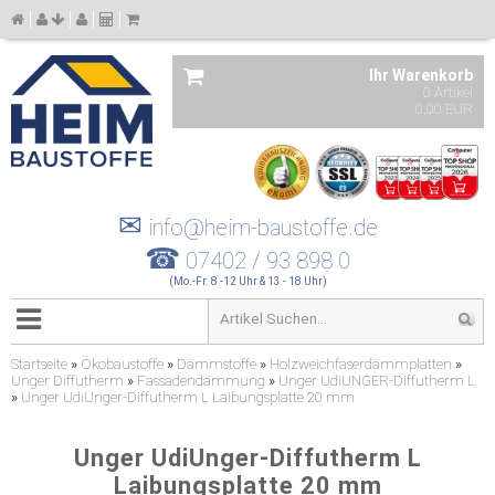
Ihr Warenkorb
0 Artikel
0,00 EUR
✉
info@heim-baustoffe.de
☎
07402 / 93 898 0
(Mo.-Fr. 8 -12 Uhr & 13 - 18 Uhr)
Startseite
»
Ökobaustoffe
»
Dämmstoffe
»
Holzweichfaserdämmplatten
»
Unger Diffutherm
»
Fassadendämmung
»
Unger UdiUNGER-Diffutherm L
»
Unger UdiUnger-Diffutherm L Laibungsplatte 20 mm
Unger UdiUnger-Diffutherm L
Laibungsplatte 20 mm