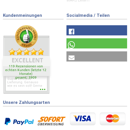
WAKÜ Leitern
Kundenmeinungen
Socialmedia / Teilen
EXCELLENT
119 Rezensionen von
echten Kunden (letzte 12
Monate)
gesamt: 3909
Super schnelle
Lieferung. Genauso
wie es sein soll! Gerne
wieder wenn ich was
brauche.
Unsere Zahlungsarten