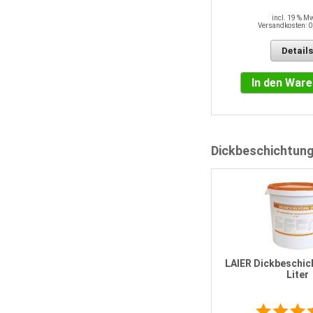
Versandkosten: 0,00 EUR
incl. 19 % M
Versandkosten: 0
Details
Details
In den Warenkorb
In den War
Dickbeschichtun
LAIER Dickbeschic
Liter