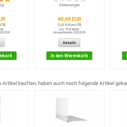
ng
0
Meinungen
EUR
60,69 EUR
 LTR]
[2,02 EUR pro LTR]
wSt.
incl. 19 % MwSt.
,00 EUR
Versandkosten: 0,00 EUR
Details
enkorb
In den Warenkorb
 Artikel kauften, haben auch noch folgende Artikel geka