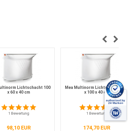
ltinorm Lichtschacht 100
Mea Multinorm Lichtschacht 125
x 60 x 40 cm
x 100 x 40 cm
1
Bewertung
1
Bewertung
98,10 EUR
174,70 EUR