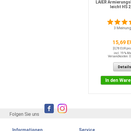
LAIER Armierungs
leicht HS 
0
Meinungen
3
Meinung
7,55 EUR / QM
15,69 
incl. 19 % MwSt.
Versandkosten: 0,00 EUR
[0,78 EUR pro
incl. 19 % M
Versandkosten: 0
Details
Details
In den Warenkorb
In den War
Folgen Sie uns
Informationen
Service