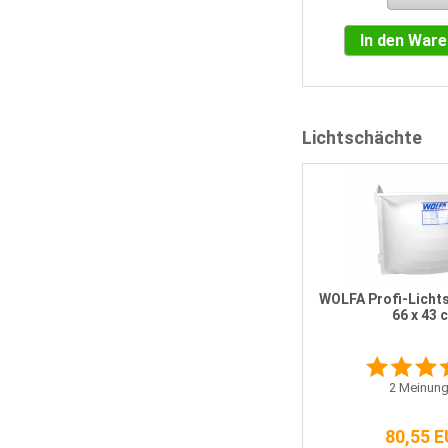
In den War
Lichtschächte
5
Mea Multinorm Lichtschacht XL
150 x 120 x 60 cm
WOLFA Profi-Lichts
66 x 43 
1
Bewertung
2
Meinung
662,00 EUR
80,55 
incl. 19 % MwSt.