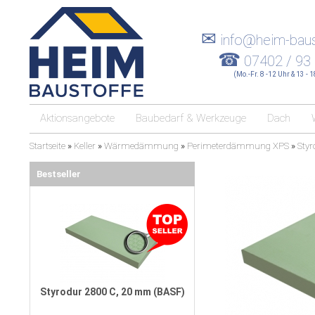
✉
info@heim-baus
☎
07402 / 93
(Mo.-Fr. 8 -12 Uhr & 13 - 
Aktionsangebote
Baubedarf & Werkzeuge
Dach
Startseite
»
Keller
»
Wärmedämmung
»
Perimeterdämmung XPS
»
Styr
Bestseller
Styrodur 2800 C, 20 mm (BASF)