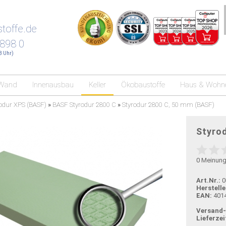
toffe.de
 898 0
18 Uhr)
Wand
Innenausbau
Keller
Ökobaustoffe
Haus & Wohn
odur XPS (BASF)
»
BASF Styrodur 2800 C
»
Styrodur 2800 C, 50 mm (BASF)
Styro
0
Meinun
Art.Nr.:
0
Herstelle
EAN:
401
Versand
Lieferzei