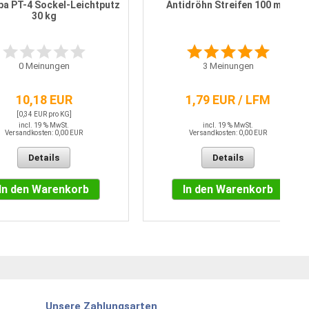
a PT-4 Sockel-Leichtputz
Antidröhn Streifen 100 mm
30 kg
0
Meinungen
3
Meinungen
10,18 EUR
1,79 EUR / LFM
[0,34 EUR pro KG]
incl. 19 % MwSt.
incl. 19 % MwSt.
Versandkosten: 0,00 EUR
Versandkosten: 0,00 EUR
Details
Details
In den Warenkorb
In den Warenkorb
Unsere Zahlungsarten