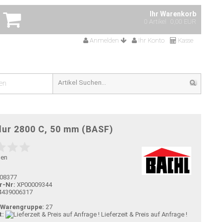
Ihr Warenkorb
0 Artikel
0,00 EUR
Anmelden
Ihr Konto
Kasse
en
dur 2800 C, 50 mm (BASF)
gen
08377
r-Nr:
XP00009344
4439006317
-Warengruppe:
27
t:
Lieferzeit & Preis auf Anfrage !