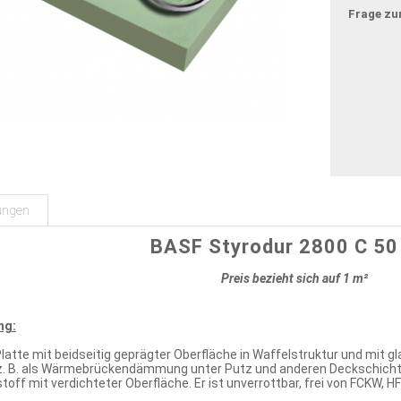
Frage zu
ungen
BASF Styrodur 2800 C 5
Preis bezieht sich auf 1 m²
ng:
atte mit beidseitig geprägter Oberfläche in Waffelstruktur und mit 
z. B. als Wärmebrückendämmung unter Putz und anderen Deckschichten.
off mit verdichteter Oberfläche. Er ist unverrottbar, frei von FCKW