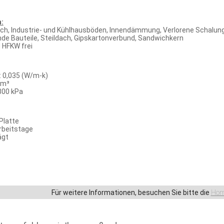
:
h, Industrie- und Kühlhausböden, Innendämmung, Verlorene Schalun
de Bauteile, Steildach, Gipskartonverbund, Sandwichkern
 HFKW frei
 0,035 (W/m-k)
/m³
300 kPa
Platte
Arbeitstage
ägt
Für weitere Informationen, besuchen Sie bitte die
Hom