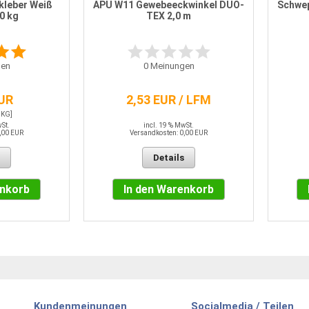
kleber Weiß
APU W11 Gewebeeckwinkel DUO-
Schwep
20 kg
TEX 2,0 m
en
0
Meinungen
EUR
2,53 EUR / LFM
 KG]
wSt.
incl. 19 % MwSt.
,00 EUR
Versandkosten: 0,00 EUR
Details
enkorb
In den Warenkorb
Kundenmeinungen
Socialmedia / Teilen