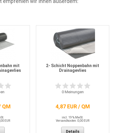
t empfehlen wir Ihnen außerdem:
nbahn mit
2- Schicht Noppenbahn mit
ainagevlies
Drainagevlies
en
0
Meinungen
/ QM
4,87 EUR / QM
wSt.
incl. 19 % MwSt.
,00 EUR
Versandkosten: 0,00 EUR
Details