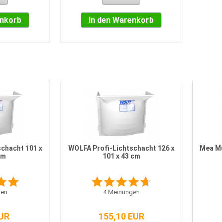
enkorb
In den Warenkorb
chacht 101 x
WOLFA Profi-Lichtschacht 126 x
Mea Mu
cm
101 x 43 cm
en
4
Meinungen
EUR
155,10 EUR