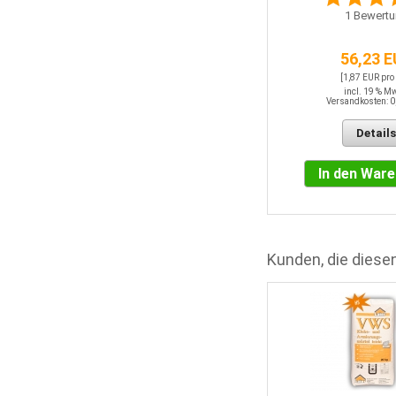
1
Bewertu
56,23 
[1,87 EUR pro
incl. 19 % M
Versandkosten: 0
Details
In den War
Kunden, die diesen
Styrodur 2800 C, 30 mm (BASF)