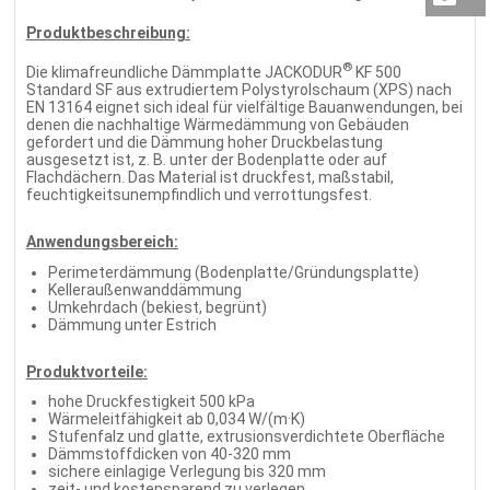
Produktbeschreibung:
®
Die klimafreundliche Dämmplatte JACKODUR
KF 500
Standard SF aus extrudiertem Polystyrolschaum (XPS) nach
EN 13164 eignet sich ideal für vielfältige Bauanwendungen, bei
denen die nachhaltige Wärmedämmung von Gebäuden
gefordert und die Dämmung hoher Druckbelastung
ausgesetzt ist, z. B. unter der Bodenplatte oder auf
Flachdächern. Das Material ist druckfest, maßstabil,
feuchtigkeitsunempfindlich und verrottungsfest.
Anwendungsbereich:
Perimeterdämmung (Bodenplatte/Gründungsplatte)
Kelleraußenwanddämmung
Umkehrdach (bekiest, begrünt)
Dämmung unter Estrich
Produktvorteile:
hohe Druckfestigkeit 500 kPa
Wärmeleitfähigkeit ab 0,034 W/(m·K)
Stufenfalz und glatte, extrusionsverdichtete Oberfläche
Dämmstoffdicken von 40-320 mm
sichere einlagige Verlegung bis 320 mm
zeit- und kostensparend zu verlegen