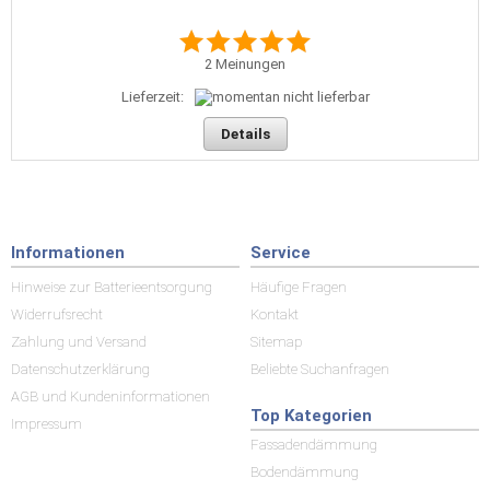
2
Meinungen
Lieferzeit:
Details
Informationen
Service
Hinweise zur Batterieentsorgung
Häufige Fragen
Widerrufsrecht
Kontakt
Zahlung und Versand
Sitemap
Datenschutzerklärung
Beliebte Suchanfragen
AGB und Kundeninformationen
Top Kategorien
Impressum
Fassadendämmung
Bodendämmung