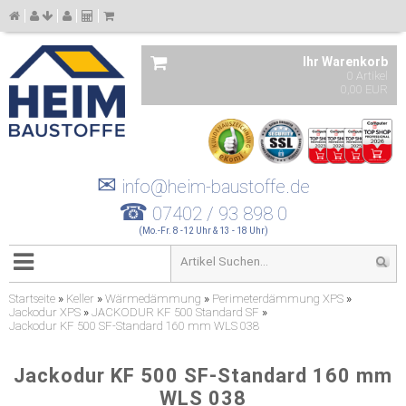
Ihr Warenkorb
0 Artikel
0,00 EUR
✉
info@heim-baustoffe.de
☎
07402 / 93 898 0
(Mo.-Fr. 8 -12 Uhr & 13 - 18 Uhr)
Startseite
»
Keller
»
Wärmedämmung
»
Perimeterdämmung XPS
»
Jackodur XPS
»
JACKODUR KF 500 Standard SF
»
Jackodur KF 500 SF-Standard 160 mm WLS 038
Jackodur KF 500 SF-Standard 160 mm
WLS 038