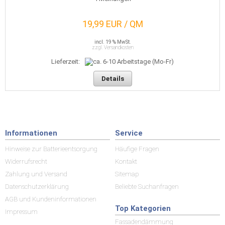
19,99 EUR / QM
incl. 19 % MwSt.
zzgl. Versandkosten
Lieferzeit:
Details
Informationen
Service
Hinweise zur Batterieentsorgung
Häufige Fragen
Widerrufsrecht
Kontakt
Zahlung und Versand
Sitemap
Datenschutzerklärung
Beliebte Suchanfragen
AGB und Kundeninformationen
Top Kategorien
Impressum
Fassadendämmung