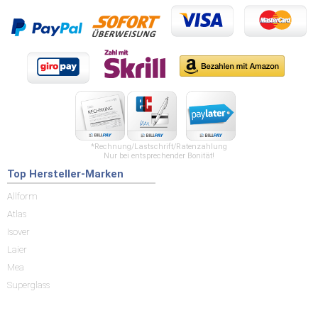
*Rechnung/Lastschrift/Ratenzahlung
Nur bei entsprechender Bonität!
Top Hersteller-Marken
Allform
Atlas
Isover
Laier
Mea
Superglass