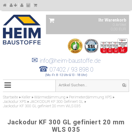
Ihr Warenkorb
0 Artikel
0,00 EUR
✉
info@heim-baustoffe.de
☎
07402 / 93 898 0
(Mo.-Fr. 8 -12 Uhr & 13 - 18 Uhr)
Startseite
»
Keller
»
Wärmedämmung
»
Perimeterdämmung XPS
»
Jackodur XPS
»
JACKODUR KF 300 Gefiniert GL
»
Jackodur KF 300 GL gefiniert 20 mm WLS 035
Jackodur KF 300 GL gefiniert 20 mm
WLS 035