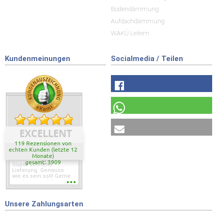
Bodendämmung
Aufdachdämmung
WAKÜ Leitern
Kundenmeinungen
Socialmedia / Teilen
EXCELLENT
119 Rezensionen von
echten Kunden (letzte 12
Monate)
gesamt: 3909
Super schnelle
Lieferung. Genauso
wie es sein soll! Gerne
wieder wenn ich was
brauche.
Unsere Zahlungsarten