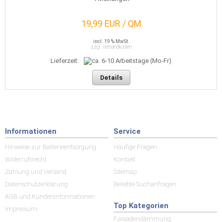
19,99 EUR / QM
incl. 19 % MwSt.
zzgl. Versandkosten
Lieferzeit:
Details
Informationen
Service
Hinweise zur Batterieentsorgung
Häufige Fragen
Widerrufsrecht
Kontakt
Zahlung und Versand
Sitemap
Datenschutzerklärung
Beliebte Suchanfragen
AGB und Kundeninformationen
Top Kategorien
Impressum
Fassadendämmung