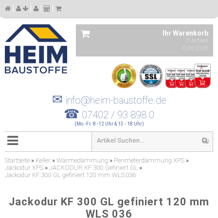
Ihr Warenkorb
0 Artikel
0,00 EUR
✉
info@heim-baustoffe.de
☎
07402 / 93 898 0
(Mo.-Fr. 8 -12 Uhr & 13 - 18 Uhr)
Startseite
»
Keller
»
Wärmedämmung
»
Perimeterdämmung XPS
»
Jackodur XPS
»
JACKODUR KF 300 Gefiniert GL
»
Jackodur KF 300 GL gefiniert 120 mm WLS 036
Jackodur KF 300 GL gefiniert 120 mm
WLS 036