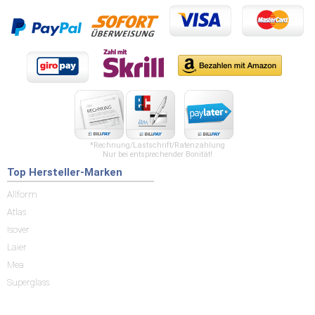
*Rechnung/Lastschrift/Ratenzahlung
Nur bei entsprechender Bonität!
Top Hersteller-Marken
Allform
Atlas
Isover
Laier
Mea
Superglass