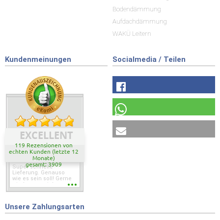
Bodendämmung
Aufdachdämmung
WAKÜ Leitern
Kundenmeinungen
Socialmedia / Teilen
EXCELLENT
119 Rezensionen von
echten Kunden (letzte 12
Monate)
gesamt: 3909
Super schnelle
Lieferung. Genauso
wie es sein soll! Gerne
wieder wenn ich was
brauche.
Unsere Zahlungsarten