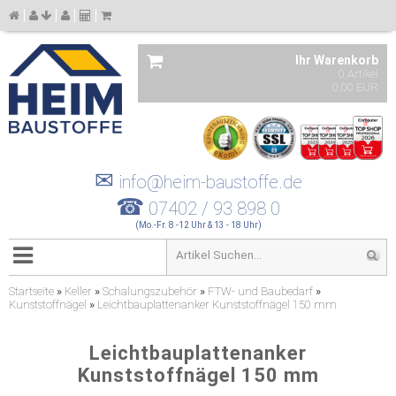
Ihr Warenkorb
0 Artikel
0,00 EUR
✉
info@heim-baustoffe.de
☎
07402 / 93 898 0
(Mo.-Fr. 8 -12 Uhr & 13 - 18 Uhr)
Startseite
»
Keller
»
Schalungszubehör
»
FTW- und Baubedarf
»
Kunststoffnägel
»
Leichtbauplattenanker Kunststoffnägel 150 mm
Leichtbauplattenanker
Kunststoffnägel 150 mm