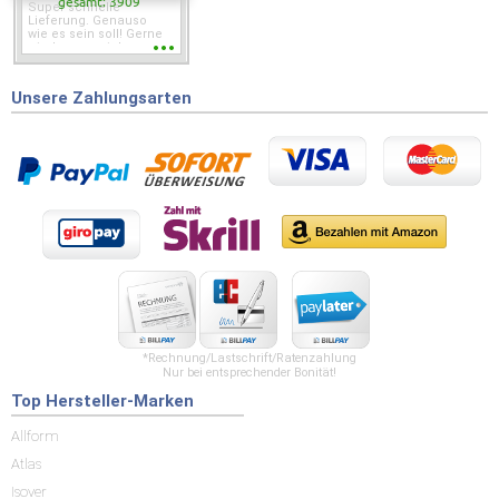
gesamt: 3909
Super schnelle
Lieferung. Genauso
wie es sein soll! Gerne
wieder wenn ich was
brauche.
Unsere Zahlungsarten
*Rechnung/Lastschrift/Ratenzahlung
Nur bei entsprechender Bonität!
Top Hersteller-Marken
Allform
Atlas
Isover