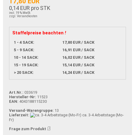
17,80 EUR
0,14 EUR pro STK
incl. 19 % MwSt.
zzgl. Versandkosten
Staffelpreise beachten
!
1 - 4 SACK:
17,80 EUR / SACK
5 - 9 SACK:
16,91 EUR / SACK
10 - 14 SACK:
16,02 EUR / SACK
15 - 19 SACK:
15,14 EUR / SACK
> 20 SACK:
14,24 EUR / SACK
Art.Nr.:
033619
Hersteller-Nr:
11523
EAN:
4043188115230
Versand-Warengruppe:
13
Lieferzeit:
ca. 3-4 Arbeitstage (Mo-
Fr)
Frage zum Produkt