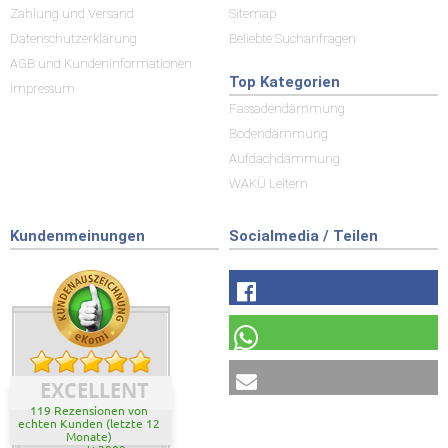
Zahlung und Versand
Sitemap
Datenschutzerklärung
Beliebte Suchanfragen
AGB und Kundeninformationen
Top Kategorien
Impressum
Fassadendämmung
Bodendämmung
Aufdachdämmung
WAKÜ Leitern
Kundenmeinungen
Socialmedia / Teilen
EXCELLENT
119 Rezensionen von
echten Kunden (letzte 12
Monate)