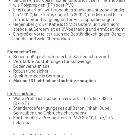
SMC ist ein duroplastischer Kunststoff, kein Thermoplast
wie Polypropylen (PP) oder PVC
Er ist dauerhaft witterungsbeständig und hitzebeständig
bis 100° C, kurzfristig sogar bis 200° C, das Material bleibt
formstabil und ist geeignet für Heißasphaltierungen.
Gegenüber großer Kälte ist SMC rsistent und wird nicht
spröde, außerdem ist es UV-beständig und ermüdet nicht
Ein großer Vorteil ist auch die Beständigkeit gegen Benzin,
Jauche und viele Chemikalien.
Eigenschaften:
Serienmäßig mit patentiertem Kantenschutzrost
Verstärkte Ausführungen für schwierige
Bodenverhältnisse
Robust und sicher
Qualität made in Germany
Maximal 3 Lichtschachtaufsätze möglich
Lieferumfang:
Wolfa Profi-Lichtschacht verstärkt 101 x 66 x 43 cm
(BxHxT)
Standardbefestigungsset auf Beton (Inhalt: Dübel,
Schrauben und Einbruchsicherungen)
Kantenschutz-Pressgitterrost MW 30/10, bis 7,2 kN
belastbar