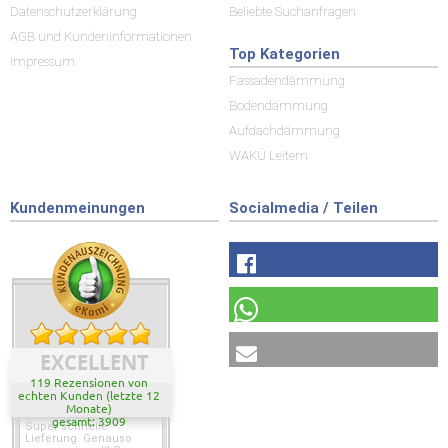
Datenschutzerklärung
Beliebte Suchanfragen
AGB und Kundeninformationen
Top Kategorien
Impressum
Fassadendämmung
Bodendämmung
Aufdachdämmung
WAKÜ Leitern
Kundenmeinungen
Socialmedia / Teilen
EXCELLENT
119 Rezensionen von
echten Kunden (letzte 12
Monate)
gesamt: 3909
Super schnelle
Lieferung. Genauso