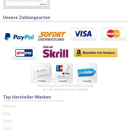
wie es sein soll! Gerne
wieder wenn ich was
brauche.
Unsere Zahlungsarten
*Rechnung/Lastschrift/Ratenzahlung
Nur bei entsprechender Bonität!
Top Hersteller-Marken
Allform
Atlas
Isover
Laier