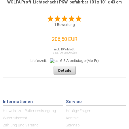
WOLFA Profi-Lichtschacht PKW-befahrbar 101 x 101 x 43 cm
1
Bewertung
206,50 EUR
incl. 19 % MwSt.
zzgl. Versandkosten
Lieferzeit:
Details
Informationen
Service
Hinweise zur Batterieentsorgung
Häufige Fragen
Widerrufsrecht
Kontakt
Zahlung und Versand
Sitemap