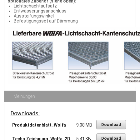
optionales Zubehör (siehe oben):
Lichtschachtaufsatz
Entwässerungsanschluss
Aussteifungswinkel
Befestigungsset auf Dämmung
Meinungen
Downloads:
Download
Produktdatenblatt_Wolfa
9.08 MB
Download
Techn.Zeichnung_Wolfa_2D
5.41 KB