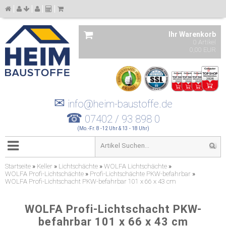
Ihr Warenkorb
0 Artikel
0,00 EUR
✉
info@heim-baustoffe.de
☎
07402 / 93 898 0
(Mo.-Fr. 8 -12 Uhr & 13 - 18 Uhr)
Startseite
»
Keller
»
Lichtschächte
»
WOLFA Lichtschächte
»
WOLFA Profi-Lichtschächte
»
Profi-Lichtschächte PKW-befahrbar
»
WOLFA Profi-Lichtschacht PKW-befahrbar 101 x 66 x 43 cm
WOLFA Profi-Lichtschacht PKW-
befahrbar 101 x 66 x 43 cm