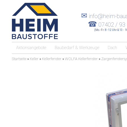
✉
info@heim-baus
☎
07402 / 93
(Mo.-Fr. 8 -12 Uhr & 13 - 
Aktionsangebote
Baubedarf & Werkzeuge
Dach
Startseite
»
Keller
»
Kellerfenster
»
WOLFA Kellerfenster
»
Zargenfensters