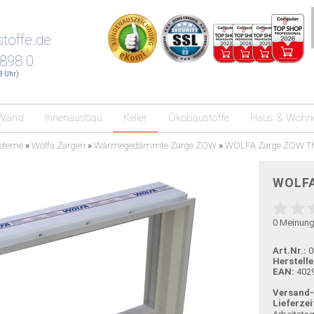
toffe.de
 898 0
18 Uhr)
Wand
Innenausbau
Keller
Ökobaustoffe
Haus & Wohn
ysteme
»
Wolfa Zargen
»
Wärmegedämmte Zarge ZOW
»
WOLFA Zarge ZOW The
WOLFA
0
Meinun
Art.Nr.:
0
Herstelle
EAN:
402
Versand
Lieferzei