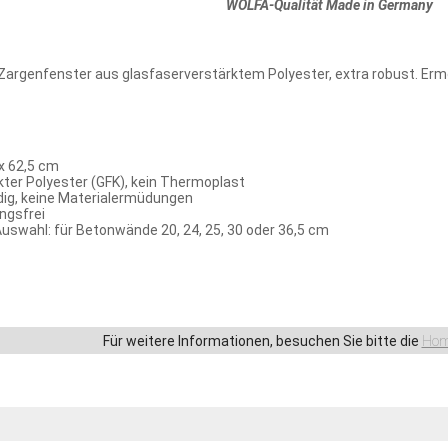
WOLFA-Qualität Made in Germany
enfenster aus glasfaserverstärktem Polyester, extra robust. Ermög
 x 62,5 cm
kter Polyester (GFK), kein Thermoplast
ig, keine Materialermüdungen
ngsfrei
uswahl: für Betonwände 20, 24, 25, 30 oder 36,5 cm
Für weitere Informationen, besuchen Sie bitte die
Hom