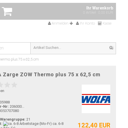
Ihr Warenkorb
0 Artikel
0,00 EUR
Anmelden
Ihr Konto
Kasse
en
rmo plus 75 x 62,5 cm
 Zarge ZOW Thermo plus 75 x 62,5 cm
gen
05988
r-Nr:
206000...
9353707080
-Warengruppe:
21
t:
ca. 6-8
122,40 EUR