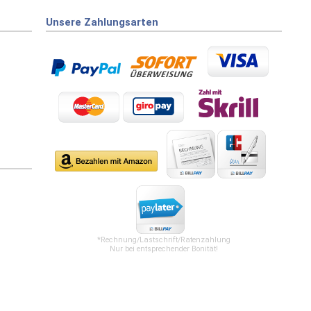
Unsere Zahlungsarten
*Rechnung/Lastschrift/Ratenzahlung
Nur bei entsprechender Bonität!