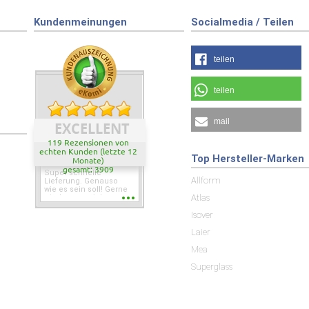
Kundenmeinungen
Socialmedia / Teilen
teilen
teilen
mail
EXCELLENT
119 Rezensionen von
echten Kunden (letzte 12
Top Hersteller-Marken
Monate)
gesamt: 3909
Super schnelle
Allform
Lieferung. Genauso
wie es sein soll! Gerne
Atlas
wieder wenn ich was
brauche.
Isover
Laier
Mea
Superglass