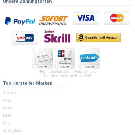
Unsere Zahlungsarten
*Rechnung/Lastschrift/Ratenzahlung
Nur bei entsprechender Bonität!
Top Hersteller-Marken
Allform
Atlas
Isover
Laier
Mea
Superglass