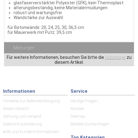
glasfaserverstärkter Polyester (GFK), kein Thermoplast
alterungsbeständig, keine Materialermüdungen
robust und wartungsfrei
Wandstärke zur Auswahl:
für Betonwände: 20, 24, 25, 30, 36,5 cm
für Mauerwerk mit Putz: 39,5 cm
Meinungen
Für weitere Informationen, besuchen Sie bitte die
Homepage
zu
diesem Artikel.
Informationen
Service
Hinweise zur Batterieentsorgung
Häufige Fragen
Widerrufsrecht
Kontakt
Zahlung und Versand
Sitemap
Datenschutzerklärung
Beliebte Suchanfragen
AGB und Kundeninformationen
Top Kategorien