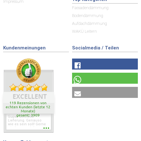
Impressum
Fassadendämmung
Bodendämmung
Aufdachdämmung
WAKÜ Leitern
Kundenmeinungen
Socialmedia / Teilen
EXCELLENT
119 Rezensionen von
echten Kunden (letzte 12
Monate)
gesamt: 3909
Super schnelle
Lieferung. Genauso
wie es sein soll! Gerne
wieder wenn ich was
brauche.