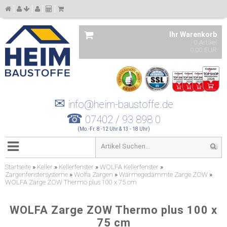
Ihr Warenkorb
0 Artikel
0,00 EUR
✉
info@heim-baustoffe.de
☎
07402 / 93 898 0
(Mo.-Fr. 8 -12 Uhr & 13 - 18 Uhr)
Startseite
»
Keller
»
Kellerfenster
»
WOLFA Kellerfenster
»
Zargenfenstersysteme
»
Wolfa Zargen
»
Wärmegedämmte Zarge ZOW
»
WOLFA Zarge ZOW Thermo plus 100 x 75 cm
WOLFA Zarge ZOW Thermo plus 100 x
75 cm