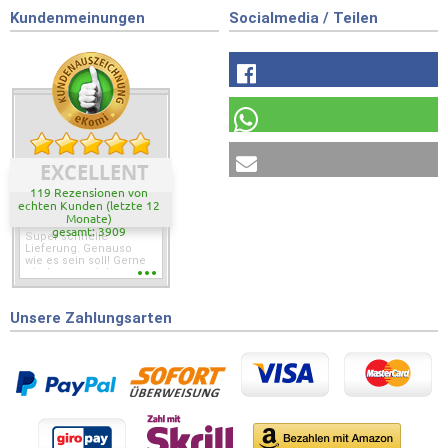
Kundenmeinungen
Socialmedia / Teilen
EXCELLENT
119 Rezensionen von
echten Kunden (letzte 12
Monate)
gesamt: 3909
Super schnelle
Lieferung. Genauso
wie es sein soll! Gerne
wieder wenn ich was
brauche.
Unsere Zahlungsarten