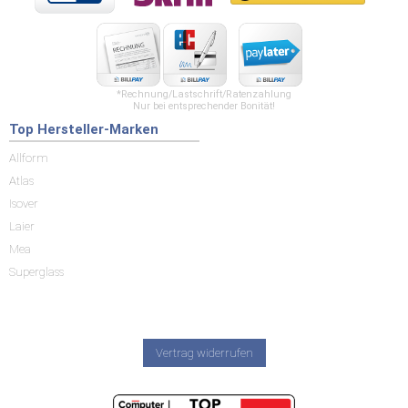
*Rechnung/Lastschrift/Ratenzahlung
Nur bei entsprechender Bonität!
Top Hersteller-Marken
Allform
Atlas
Isover
Laier
Mea
Superglass
Vertrag widerrufen