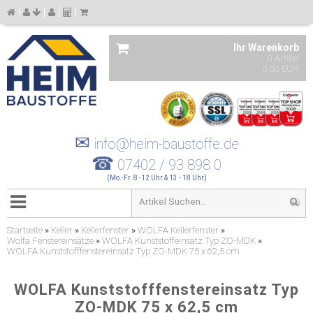
Ihr Warenkorb
0 Artikel
0,00 EUR
✉
info@heim-baustoffe.de
☎
07402 / 93 898 0
(Mo.-Fr. 8 -12 Uhr & 13 - 18 Uhr)
Startseite
»
Keller
»
Kellerfenster
»
WOLFA Kellerfenster
»
Wolfa Fenstereinsätze
»
WOLFA Kunststoffeinsatz Typ ZO-MDK
»
WOLFA Kunststofffenstereinsatz Typ ZO-MDK 75 x 62,5 cm
WOLFA Kunststofffenstereinsatz Typ
ZO-MDK 75 x 62,5 cm