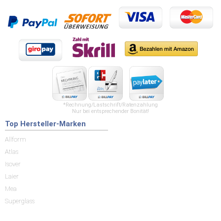
*Rechnung/Lastschrift/Ratenzahlung
Nur bei entsprechender Bonität!
Top Hersteller-Marken
Allform
Atlas
Isover
Laier
Mea
Superglass