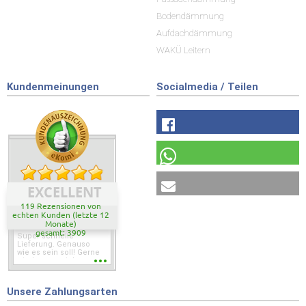
Bodendämmung
Aufdachdämmung
WAKÜ Leitern
Kundenmeinungen
Socialmedia / Teilen
EXCELLENT
119 Rezensionen von
echten Kunden (letzte 12
Monate)
gesamt: 3909
Super schnelle
Lieferung. Genauso
wie es sein soll! Gerne
wieder wenn ich was
brauche.
Unsere Zahlungsarten