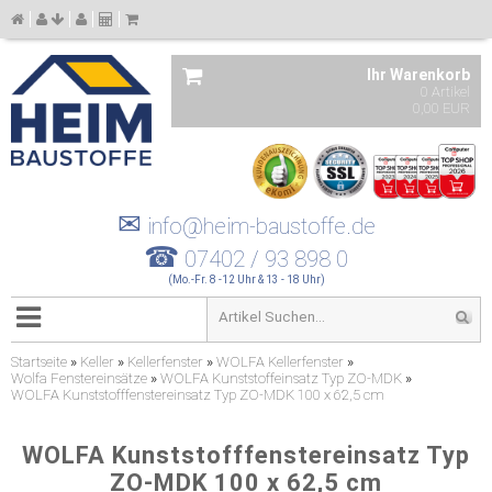
Ihr Warenkorb
0 Artikel
0,00 EUR
✉
info@heim-baustoffe.de
☎
07402 / 93 898 0
(Mo.-Fr. 8 -12 Uhr & 13 - 18 Uhr)
Startseite
»
Keller
»
Kellerfenster
»
WOLFA Kellerfenster
»
Wolfa Fenstereinsätze
»
WOLFA Kunststoffeinsatz Typ ZO-MDK
»
WOLFA Kunststofffenstereinsatz Typ ZO-MDK 100 x 62,5 cm
WOLFA Kunststofffenstereinsatz Typ
ZO-MDK 100 x 62,5 cm