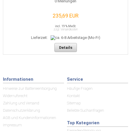
0
Meinungen
235,69 EUR
incl. 19 % MwSt.
zzgl. Versandkosten
Lieferzeit:
Details
Informationen
Service
Hinweise zur Batterieentsorgung
Häufige Fragen
Widerrufsrecht
Kontakt
Zahlung und Versand
Sitemap
Datenschutzerklärung
Beliebte Suchanfragen
AGB und Kundeninformationen
Top Kategorien
Impressum
Fassadendämmung