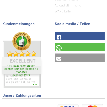
Aufdachdämmung
WAKÜ Leitern
Kundenmeinungen
Socialmedia / Teilen
EXCELLENT
119 Rezensionen von
echten Kunden (letzte 12
Monate)
gesamt: 3909
Super schnelle
Lieferung. Genauso
wie es sein soll! Gerne
wieder wenn ich was
brauche.
Unsere Zahlungsarten