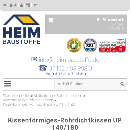
Ihr Warenkorb
0 Artikel
0,00 EUR
✉
info@heim-baustoffe.de
☎
07402 / 93 898 0
(Mo.-Fr. 8 -12 Uhr & 13 - 18 Uhr)
Startseite
»
Keller
»
Abdichtung
»
Rohrdichtkissen
»
Kissenförmige-Rohrdichtkissen
»
Kissenförmiges-Rohrdichtkissen UP 140/180
Kissenförmiges-Rohrdichtkissen UP
140/180