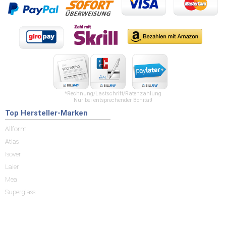
*Rechnung/Lastschrift/Ratenzahlung
Nur bei entsprechender Bonität!
Top Hersteller-Marken
Allform
Atlas
Isover
Laier
Mea
Superglass