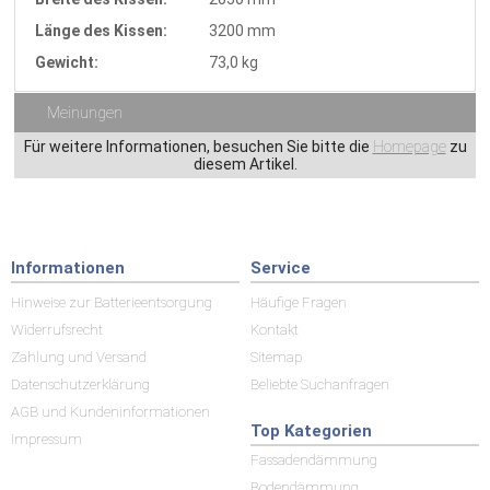
Länge des Kissen:
3200 mm
Gewicht:
73,0 kg
Meinungen
Für weitere Informationen, besuchen Sie bitte die
Homepage
zu
diesem Artikel.
Informationen
Service
Hinweise zur Batterieentsorgung
Häufige Fragen
Widerrufsrecht
Kontakt
Zahlung und Versand
Sitemap
Datenschutzerklärung
Beliebte Suchanfragen
AGB und Kundeninformationen
Top Kategorien
Impressum
Fassadendämmung
Bodendämmung