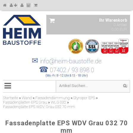
Ihr Warenkorb
0 Artikel
0,00 EUR
✉
info@heim-baustoffe.de
☎
07402 / 93 898 0
(Mo.-Fr. 8 -12 Uhr & 13 - 18 Uhr)
Startseite
»
Wand
»
Fassadendämmung
»
Styropor EPS
»
Fassadenplatten EPS Grau
»
WLG 032
»
Fassadenplatte EPS WDV Grau 032 70 mm
Fassadenplatte EPS WDV Grau 032 70
mm