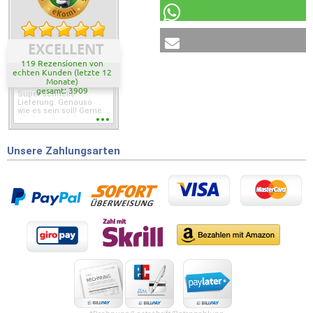
EXCELLENT
119 Rezensionen von
echten Kunden (letzte 12
Monate)
gesamt: 3909
Super schnelle
Lieferung. Genauso
wie es sein soll! Gerne
wieder wenn ich was
brauche.
Unsere Zahlungsarten