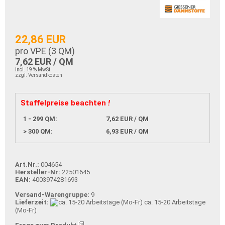
22,86 EUR
pro VPE (
3
QM)
7,62 EUR / QM
incl. 19 % MwSt.
zzgl. Versandkosten
Staffelpreise beachten
!
1 - 299 QM:
7,62 EUR / QM
> 300 QM:
6,93 EUR / QM
Art.Nr.:
004654
Hersteller-Nr:
22501645
EAN:
4003974281693
Versand-Warengruppe:
9
Lieferzeit:
ca. 15-20 Arbeitstage
(Mo-Fr)