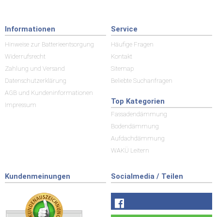
Informationen
Service
Hinweise zur Batterieentsorgung
Häufige Fragen
Widerrufsrecht
Kontakt
Zahlung und Versand
Sitemap
Datenschutzerklärung
Beliebte Suchanfragen
AGB und Kundeninformationen
Top Kategorien
Impressum
Fassadendämmung
Bodendämmung
Aufdachdämmung
WAKÜ Leitern
Kundenmeinungen
Socialmedia / Teilen