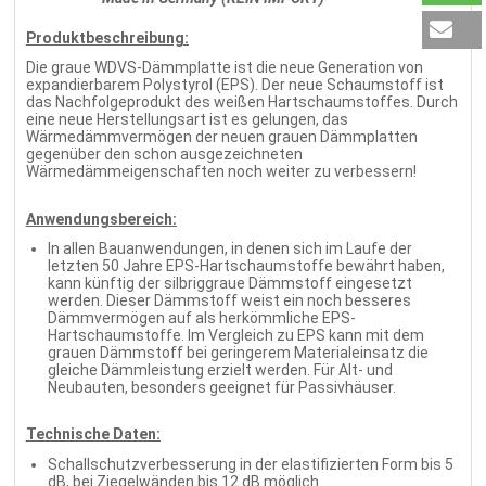
Produktbeschreibung:
Die graue WDVS-Dämmplatte ist die neue Generation von
expandierbarem Polystyrol (EPS). Der neue Schaumstoff ist
das Nachfolgeprodukt des weißen Hartschaumstoffes. Durch
eine neue Herstellungsart ist es gelungen, das
Wärmedämmvermögen der neuen grauen Dämmplatten
gegenüber den schon ausgezeichneten
Wärmedämmeigenschaften noch weiter zu verbessern!
Anwendungsbereich:
In allen Bauanwendungen, in denen sich im Laufe der
letzten 50 Jahre EPS-Hartschaumstoffe bewährt haben,
kann künftig der silbriggraue Dämmstoff eingesetzt
werden. Dieser Dämmstoff weist ein noch besseres
Dämmvermögen auf als herkömmliche EPS-
Hartschaumstoffe. Im Vergleich zu EPS kann mit dem
grauen Dämmstoff bei geringerem Materialeinsatz die
gleiche Dämmleistung erzielt werden. Für Alt- und
Neubauten, besonders geeignet für Passivhäuser.
Technische Daten:
Schallschutzverbesserung in der elastifizierten Form bis 5
dB, bei Ziegelwänden bis 12 dB möglich