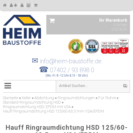
Ihr Warenkorb
0 Artikel
0,00 EUR
✉
info@heim-baustoffe.de
☎
07402 / 93 898 0
(Mo.-Fr. 8 -12 Uhr & 13 - 18 Uhr)
Startseite
»
Keller
»
Abdichtung
»
Ringraumdichtungen
»
Für Rohre
»
Standard-Ringraumdichtung HSD
»
Ringraumdichtung HSD, EPDM mit V2A
»
Hauff Ringraumdichtung HSD 125/60-63,5 mm V2A/EPDM
Hauff Ringraumdichtung HSD 125/60-