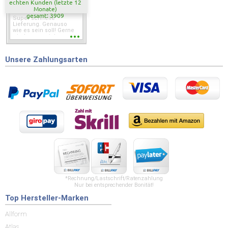
echten Kunden (letzte 12
Monate)
gesamt: 3909
Super schnelle
Lieferung. Genauso
wie es sein soll! Gerne
wieder wenn ich was
brauche.
Unsere Zahlungsarten
*Rechnung/Lastschrift/Ratenzahlung
Nur bei entsprechender Bonität!
Top Hersteller-Marken
Allform
Atlas