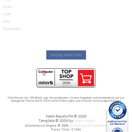
Isover
Laier
Mea
Superglass
Vertrag widerrufen
*Alle Preise inkl. 19% MwSt. zzgl. Versandkosten. Unsere Angebote sind freibleibend und nur
solange der Vorrat reicht. Technische Änderungen und Irrtümer nicht ausgeschlossen.
Heim-Baustoffe © 2026
Template © 2026 by
alkim media
eCommerce Engine © 2006
xt:Commerce Shopsoftware
Parse Time: 0.164s