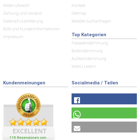
Widerrufsrecht
Kontakt
Zahlung und Versand
Sitemap
Datenschutzerklärung
Beliebte Suchanfragen
AGB und Kundeninformationen
Top Kategorien
Impressum
Fassadendämmung
Bodendämmung
Aufdachdämmung
WAKÜ Leitern
Kundenmeinungen
Socialmedia / Teilen
EXCELLENT
119 Rezensionen von