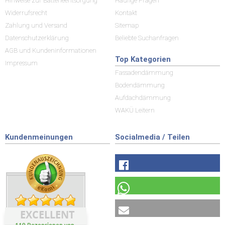
Hinweise zur Batterieentsorgung
Häufige Fragen
Widerrufsrecht
Kontakt
Zahlung und Versand
Sitemap
Datenschutzerklärung
Beliebte Suchanfragen
AGB und Kundeninformationen
Top Kategorien
Impressum
Fassadendämmung
Bodendämmung
Aufdachdämmung
WAKÜ Leitern
Kundenmeinungen
Socialmedia / Teilen
EXCELLENT
119 Rezensionen von