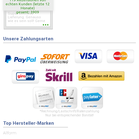
echten Kunden (letzte 12
Monate)
gesamt: 3909
Super schnelle
Lieferung. Genauso
wie es sein soll! Gerne
wieder wenn ich was
brauche.
Unsere Zahlungsarten
*Rechnung/Lastschrift/Ratenzahlung
Nur bei entsprechender Bonität!
Top Hersteller-Marken
Allform