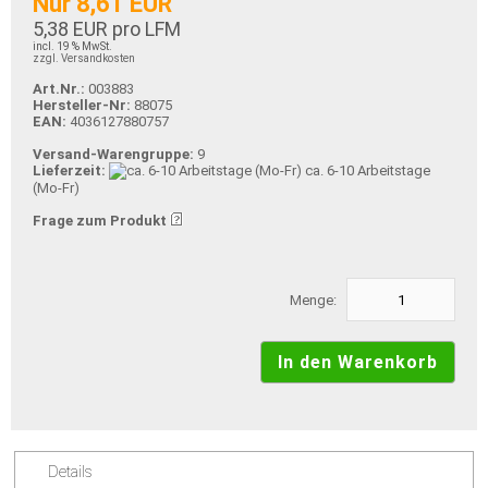
Nur 8,61 EUR
5,38 EUR pro LFM
incl. 19 % MwSt.
zzgl. Versandkosten
Art.Nr.:
003883
Hersteller-Nr:
88075
EAN:
4036127880757
Versand-Warengruppe:
9
Lieferzeit:
ca. 6-10 Arbeitstage
(Mo-Fr)
Frage zum Produkt
Menge:
Details