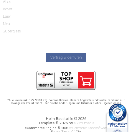
Atlas
Isover
Laier
Mea
Superglass
Vertrag widerrufen
*Alle Preise inkl. 19% MwSt. zzgl. Versandkosten. Unsere Angebote sind freibleibend und nur
solange der Vorrat reicht. Technische Änderungen und Irrtümer nicht ausgeschlossen.
Heim-Baustoffe © 2026
Template © 2026 by
alkim media
eCommerce Engine © 2006
xt:Commerce Shopsoftware
Parse Time: 0.178s