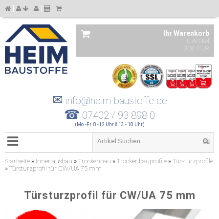
Ihr Warenkorb
0 Artikel
0,00 EUR
✉
info@heim-baustoffe.de
☎
07402 / 93 898 0
(Mo.-Fr. 8 -12 Uhr & 13 - 18 Uhr)
Startseite
»
Innenausbau
»
Trockenbau
»
Trockenbauprofile
»
Türsturzprofile
»
Türsturzprofil für CW/UA 75 mm
Türsturzprofil für CW/UA 75 mm