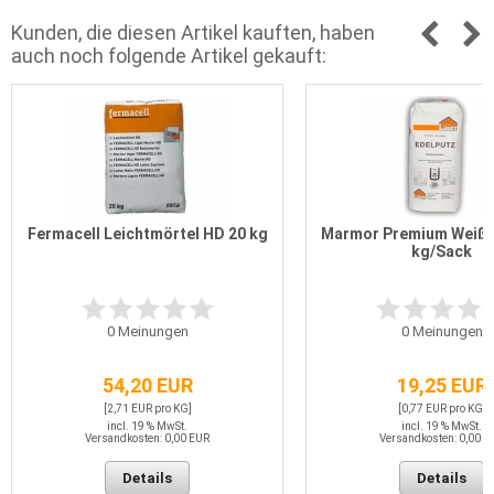
Kunden, die diesen Artikel kauften, haben
auch noch folgende Artikel gekauft:
Fermacell Leichtmörtel HD 20 kg
Marmor Premium Weiß 
kg/Sack
0
Meinungen
0
Meinungen
54,20 EUR
19,25 EUR
[2,71 EUR pro KG]
[0,77 EUR pro KG]
incl. 19 % MwSt.
incl. 19 % MwSt.
Versandkosten: 0,00 EUR
Versandkosten: 0,00 E
Details
Details