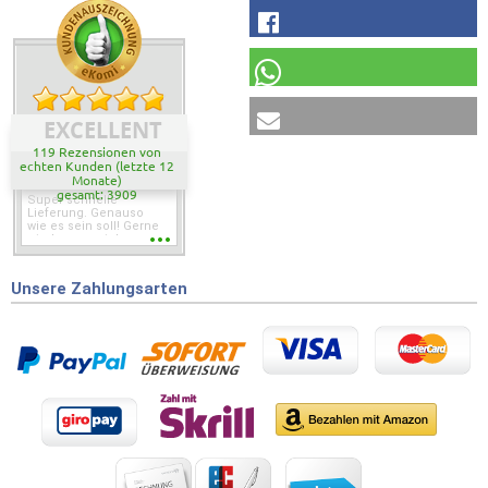
EXCELLENT
119 Rezensionen von
echten Kunden (letzte 12
Monate)
gesamt: 3909
Super schnelle
Lieferung. Genauso
wie es sein soll! Gerne
wieder wenn ich was
brauche.
Unsere Zahlungsarten