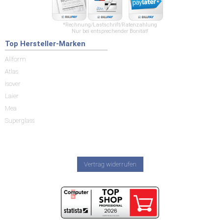
*Rechnung/Lastschrift/Ratenzahlung
Nur bei entsprechender Bonität!
Top Hersteller-Marken
Allform
Atlas
Isover
Laier
Mea
Superglass
Vertrag widerrufen