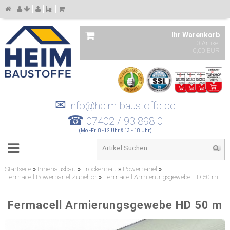
Ihr Warenkorb
0 Artikel
0,00 EUR
✉
info@heim-baustoffe.de
☎
07402 / 93 898 0
(Mo.-Fr. 8 -12 Uhr & 13 - 18 Uhr)
Startseite
»
Innenausbau
»
Trockenbau
»
Powerpanel
»
Fermacell Powerpanel Zubehör
»
Fermacell Armierungsgewebe HD 50 m
Fermacell Armierungsgewebe HD 50 m