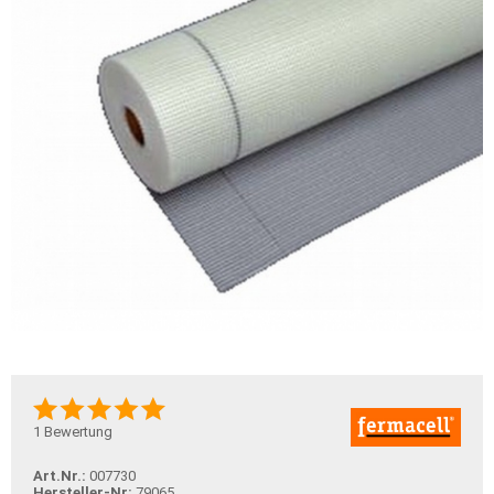
1
Bewertung
Art.Nr.:
007730
Hersteller-Nr:
79065