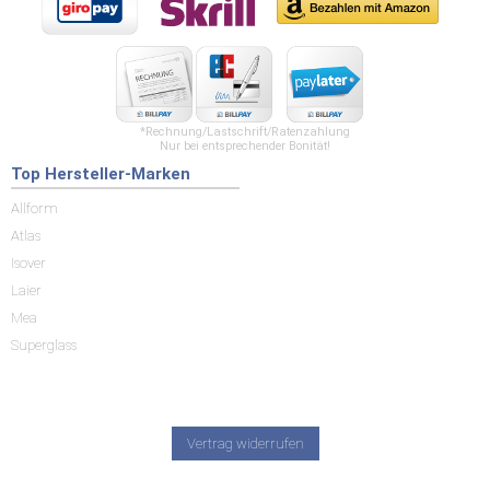
*Rechnung/Lastschrift/Ratenzahlung
Nur bei entsprechender Bonität!
Top Hersteller-Marken
Allform
Atlas
Isover
Laier
Mea
Superglass
Vertrag widerrufen