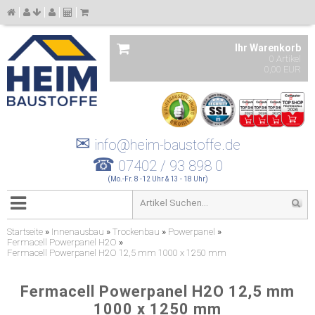
Ihr Warenkorb
0 Artikel
0,00 EUR
✉
info@heim-baustoffe.de
☎
07402 / 93 898 0
(Mo.-Fr. 8 -12 Uhr & 13 - 18 Uhr)
Startseite
»
Innenausbau
»
Trockenbau
»
Powerpanel
»
Fermacell Powerpanel H2O
»
Fermacell Powerpanel H2O 12,5 mm 1000 x 1250 mm
Fermacell Powerpanel H2O 12,5 mm
1000 x 1250 mm