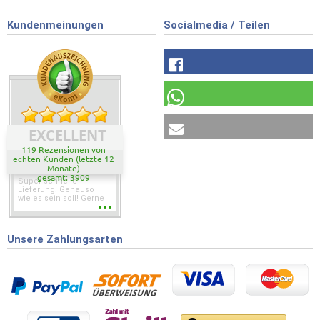
Kundenmeinungen
Socialmedia / Teilen
EXCELLENT
119 Rezensionen von
echten Kunden (letzte 12
Monate)
gesamt: 3909
Super schnelle
Lieferung. Genauso
wie es sein soll! Gerne
wieder wenn ich was
brauche.
Unsere Zahlungsarten