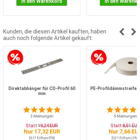
In den Warenkorb
In den Warenk
Kunden, die diesen Artikel kauften, haben
auch noch folgende Artikel gekauft:
Direktabhänger für CD-Profil 60
PE-Profildämmstreifen 
mm
3
Meinungen
5
Meinungen
Statt
19,24 EUR
Statt
8,51 EUR
Nur 17,32 EUR
Nur 7,66 EU
[0,17 EUR pro STK]
[0,31 EUR pro LFM]