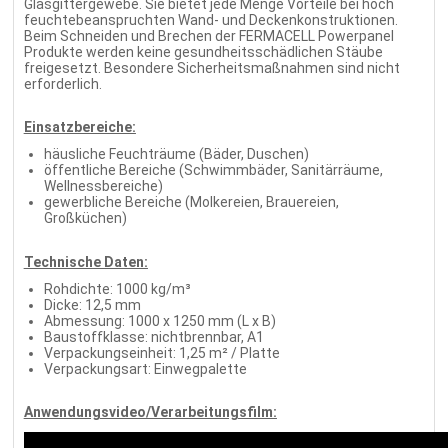
Glasgittergewebe. Sie bietet jede Menge Vorteile bei hoch
feuchtebeanspruchten Wand- und Deckenkonstruktionen.
Beim Schneiden und Brechen der FERMACELL Powerpanel
Produkte werden keine gesundheitsschädlichen Stäube
freigesetzt. Besondere Sicherheitsmaßnahmen sind nicht
erforderlich.
Einsatzbereiche:
häusliche Feuchträume (Bäder, Duschen)
öffentliche Bereiche (Schwimmbäder, Sanitärräume,
Wellnessbereiche)
gewerbliche Bereiche (Molkereien, Brauereien,
Großküchen)
Technische Daten:
Rohdichte: 1000 kg/m³
Dicke: 12,5 mm
Abmessung: 1000 x 1250 mm (L x B)
Baustoffklasse: nichtbrennbar, A1
Verpackungseinheit: 1,25 m² / Platte
Verpackungsart: Einwegpalette
Anwendungsvideo/Verarbeitungsfilm: