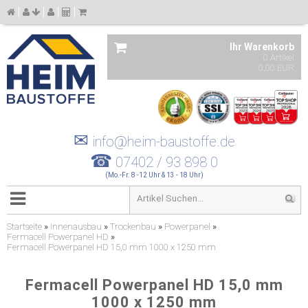
Ihr Warenkorb
0 Artikel
0,00 EUR
✉
info@heim-baustoffe.de
☎
07402 / 93 898 0
(Mo.-Fr. 8 -12 Uhr & 13 - 18 Uhr)
Startseite
»
Innenausbau
»
Trockenbau
»
Powerpanel
»
Fermacell Powerpanel HD
»
Fermacell Powerpanel HD 15,0 mm 1000 x 1250 mm
Fermacell Powerpanel HD 15,0 mm
1000 x 1250 mm