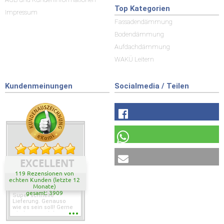
Top Kategorien
Impressum
Fassadendämmung
Bodendämmung
Aufdachdämmung
WAKÜ Leitern
Kundenmeinungen
Socialmedia / Teilen
EXCELLENT
119 Rezensionen von
echten Kunden (letzte 12
Monate)
gesamt: 3909
Super schnelle
Lieferung. Genauso
wie es sein soll! Gerne
wieder wenn ich was
brauche.