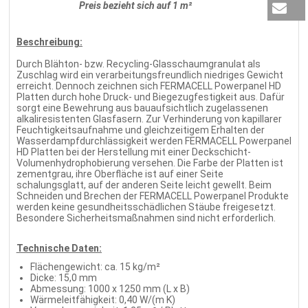
Preis bezieht sich auf 1 m²
Beschreibung:
Durch Blähton- bzw. Recycling-Glasschaumgranulat als
Zuschlag wird ein verarbeitungsfreundlich niedriges Gewicht
erreicht. Dennoch zeichnen sich FERMACELL Powerpanel HD
Platten durch hohe Druck- und Biegezugfestigkeit aus. Dafür
sorgt eine Bewehrung aus bauaufsichtlich zugelassenen
alkaliresistenten Glasfasern. Zur Verhinderung von kapillarer
Feuchtigkeitsaufnahme und gleichzeitigem Erhalten der
Wasserdampfdurchlässigkeit werden FERMACELL Powerpanel
HD Platten bei der Herstellung mit einer Deckschicht-
Volumenhydrophobierung versehen. Die Farbe der Platten ist
zementgrau, ihre Oberfläche ist auf einer Seite
schalungsglatt, auf der anderen Seite leicht gewellt. Beim
Schneiden und Brechen der FERMACELL Powerpanel Produkte
werden keine gesundheitsschädlichen Stäube freigesetzt.
Besondere Sicherheitsmaßnahmen sind nicht erforderlich.
Technische Daten:
Flächengewicht: ca. 15 kg/m²
Dicke: 15,0 mm
Abmessung: 1000 x 1250 mm (L x B)
Wärmeleitfähigkeit: 0,40 W/(m K)