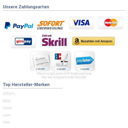
Unsere Zahlungsarten
*Rechnung/Lastschrift/Ratenzahlung
Nur bei entsprechender Bonität!
Top Hersteller-Marken
Allform
Atlas
Isover
Laier
Mea