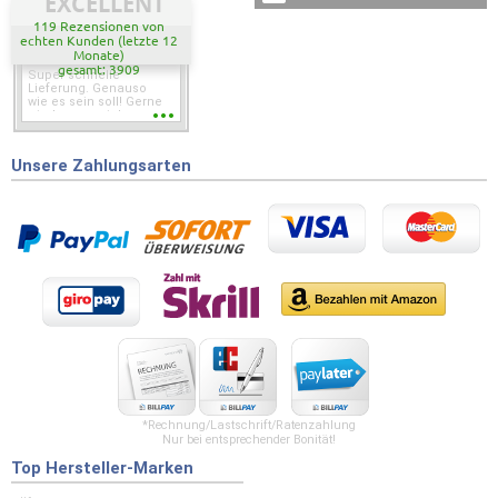
EXCELLENT
119 Rezensionen von
echten Kunden (letzte 12
Monate)
gesamt: 3909
Super schnelle
Lieferung. Genauso
wie es sein soll! Gerne
wieder wenn ich was
brauche.
Unsere Zahlungsarten
*Rechnung/Lastschrift/Ratenzahlung
Nur bei entsprechender Bonität!
Top Hersteller-Marken