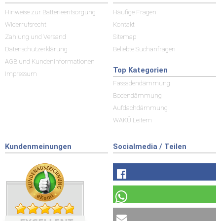
Hinweise zur Batterieentsorgung
Häufige Fragen
Widerrufsrecht
Kontakt
Zahlung und Versand
Sitemap
Datenschutzerklärung
Beliebte Suchanfragen
AGB und Kundeninformationen
Top Kategorien
Impressum
Fassadendämmung
Bodendämmung
Aufdachdämmung
WAKÜ Leitern
Kundenmeinungen
Socialmedia / Teilen