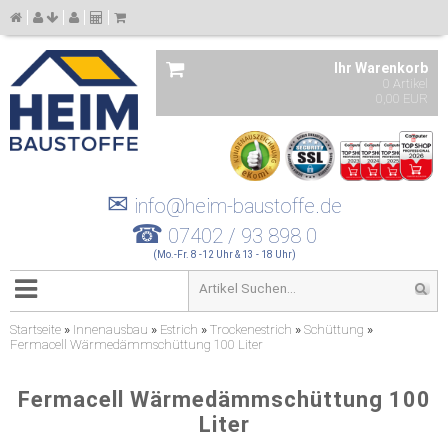
Ihr Warenkorb
0 Artikel
0,00 EUR
✉
info@heim-baustoffe.de
☎
07402 / 93 898 0
(Mo.-Fr. 8 -12 Uhr & 13 - 18 Uhr)
Startseite
»
Innenausbau
»
Estrich
»
Trockenestrich
»
Schüttung
»
Fermacell Wärmedämmschüttung 100 Liter
Fermacell Wärmedämmschüttung 100
Liter