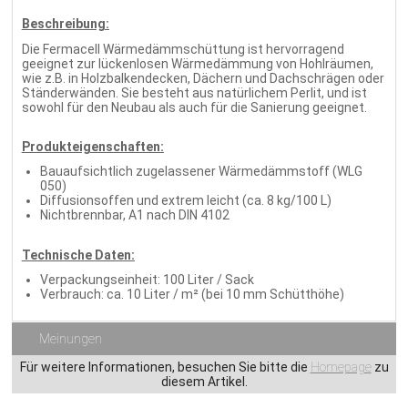
Beschreibung:
Die Fermacell Wärmedämmschüttung ist hervorragend
geeignet zur lückenlosen Wärmedämmung von Hohlräumen,
wie z.B. in Holzbalkendecken, Dächern und Dachschrägen oder
Ständerwänden. Sie besteht aus natürlichem Perlit, und ist
sowohl für den Neubau als auch für die Sanierung geeignet.
Produkteigenschaften:
Bauaufsichtlich zugelassener Wärmedämmstoff (WLG
050)
Diffusionsoffen und extrem leicht (ca. 8 kg/100 L)
Nichtbrennbar, A1 nach DIN 4102
Technische Daten:
Verpackungseinheit: 100 Liter / Sack
Verbrauch: ca. 10 Liter / m² (bei 10 mm Schütthöhe)
Meinungen
Für weitere Informationen, besuchen Sie bitte die
Homepage
zu
diesem Artikel.