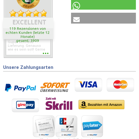
EXCELLENT
119 Rezensionen von
echten Kunden (letzte 12
Monate)
gesamt: 3909
Super schnelle
Lieferung. Genauso
wie es sein soll! Gerne
wieder wenn ich was
brauche.
Unsere Zahlungsarten