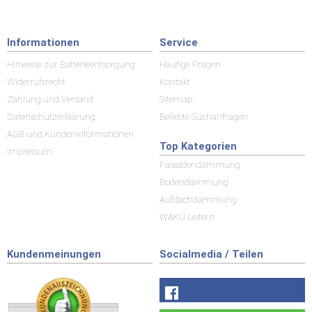
Informationen
Service
Hinweise zur Batterieentsorgung
Häufige Fragen
Widerrufsrecht
Kontakt
Zahlung und Versand
Sitemap
Datenschutzerklärung
Beliebte Suchanfragen
AGB und Kundeninformationen
Top Kategorien
Impressum
Fassadendämmung
Bodendämmung
Aufdachdämmung
WAKÜ Leitern
Kundenmeinungen
Socialmedia / Teilen