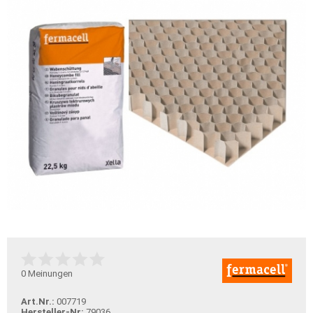
0
Meinungen
Art.Nr.:
007719
Hersteller-Nr:
79036