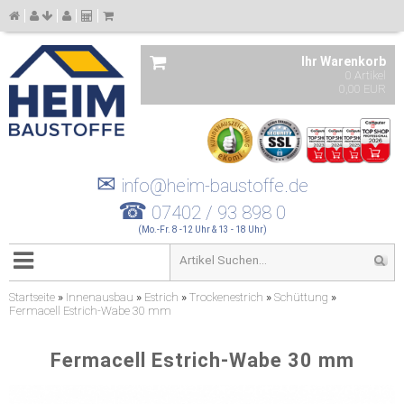
Ihr Warenkorb
0 Artikel
0,00 EUR
✉
info@heim-baustoffe.de
☎
07402 / 93 898 0
(Mo.-Fr. 8 -12 Uhr & 13 - 18 Uhr)
Startseite
»
Innenausbau
»
Estrich
»
Trockenestrich
»
Schüttung
»
Fermacell Estrich-Wabe 30 mm
Fermacell Estrich-Wabe 30 mm