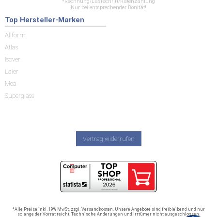
*Rechnung/Lastschrift/Ratenzahlung
Nur bei entsprechender Bonität!
Top Hersteller-Marken
Allform
Atlas
Isover
Laier
Mea
Superglass
Vertrag widerrufen
*Alle Preise inkl. 19% MwSt. zzgl. Versandkosten. Unsere Angebote sind freibleibend und nur
solange der Vorrat reicht. Technische Änderungen und Irrtümer nicht ausgeschlossen.