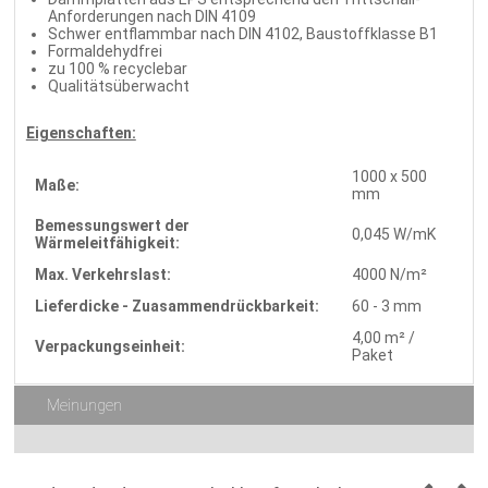
Anforderungen nach DIN 4109
Schwer entflammbar nach DIN 4102, Baustoffklasse B1
Formaldehydfrei
zu 100 % recyclebar
Qualitätsüberwacht
Eigenschaften:
1000 x 500
Maße:
mm
Bemessungswert der
0,045 W/mK
Wärmeleitfähigkeit:
Max. Verkehrslast:
4000 N/m²
Lieferdicke - Zuasammendrückbarkeit:
60 - 3 mm
4,00 m² /
Verpackungseinheit:
Paket
Meinungen