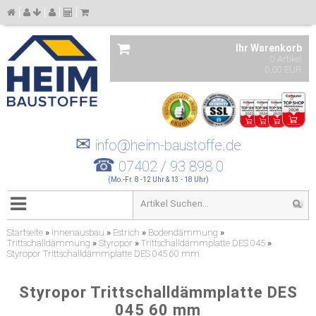
Ihr Warenkorb
0 Artikel
0,00 EUR
✉
info@heim-baustoffe.de
☎
07402 / 93 898 0
(Mo.-Fr. 8 -12 Uhr & 13 - 18 Uhr)
Startseite
»
Innenausbau
»
Estrich
»
Bodendämmung
»
Trittschalldämmung
»
Styropor
»
Trittschalldämmplatte DES 045
»
Styropor Trittschalldämmplatte DES 045 60 mm
Styropor Trittschalldämmplatte DES
045 60 mm