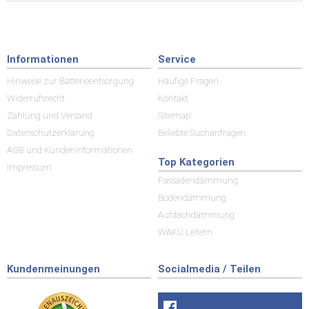
Informationen
Service
Hinweise zur Batterieentsorgung
Häufige Fragen
Widerrufsrecht
Kontakt
Zahlung und Versand
Sitemap
Datenschutzerklärung
Beliebte Suchanfragen
AGB und Kundeninformationen
Top Kategorien
Impressum
Fassadendämmung
Bodendämmung
Aufdachdämmung
WAKÜ Leitern
Kundenmeinungen
Socialmedia / Teilen