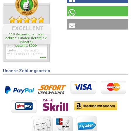
EXCELLENT
119 Rezensionen von
echten Kunden (letzte 12
Monate)
gesamt: 3909
Super schnelle
Lieferung. Genauso
wie es sein soll! Gerne
wieder wenn ich was
brauche.
Unsere Zahlungsarten