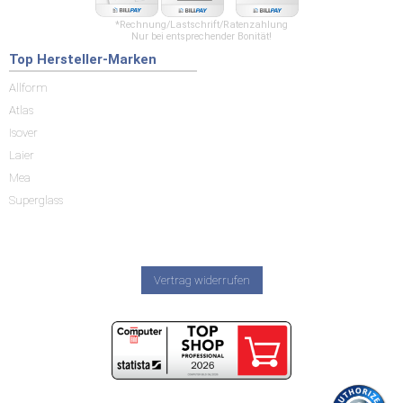
*Rechnung/Lastschrift/Ratenzahlung
Nur bei entsprechender Bonität!
Top Hersteller-Marken
Allform
Atlas
Isover
Laier
Mea
Superglass
Vertrag widerrufen