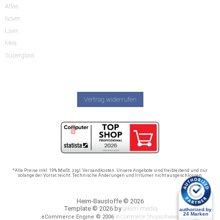
Atlas
Isover
Laier
Mea
Superglass
Vertrag widerrufen
*Alle Preise inkl. 19% MwSt. zzgl. Versandkosten. Unsere Angebote sind freibleibend und nur
solange der Vorrat reicht. Technische Änderungen und Irrtümer nicht ausgeschlossen.
Heim-Baustoffe © 2026
Template © 2026 by
alkim media
eCommerce Engine © 2006
xt:Commerce Shopsoftware