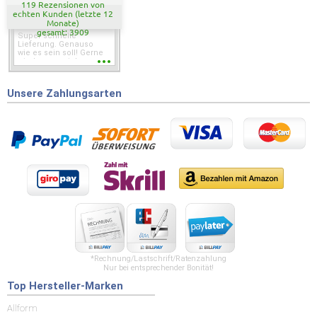
119 Rezensionen von
echten Kunden (letzte 12
Monate)
gesamt: 3909
Super schnelle
Lieferung. Genauso
wie es sein soll! Gerne
wieder wenn ich was
brauche.
Unsere Zahlungsarten
*Rechnung/Lastschrift/Ratenzahlung
Nur bei entsprechender Bonität!
Top Hersteller-Marken
Allform