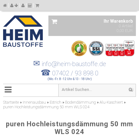
Ihr Warenkorb
0 Artikel
0,00 EUR
✉
info@heim-baustoffe.de
☎
07402 / 93 898 0
(Mo.-Fr. 8 -12 Uhr & 13 - 18 Uhr)
Startseite
»
Innenausbau
»
Estrich
»
Bodendämmung
»
Alu-Kaschiert
»
puren Hochleistungsdämmung 50 mm WLS 024
puren Hochleistungsdämmung 50 mm
WLS 024