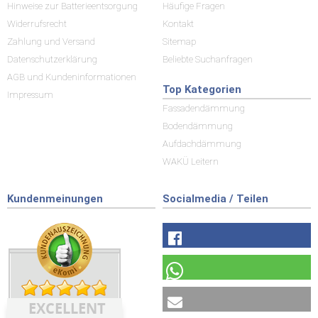
Hinweise zur Batterieentsorgung
Häufige Fragen
Widerrufsrecht
Kontakt
Zahlung und Versand
Sitemap
Datenschutzerklärung
Beliebte Suchanfragen
AGB und Kundeninformationen
Top Kategorien
Impressum
Fassadendämmung
Bodendämmung
Aufdachdämmung
WAKÜ Leitern
Kundenmeinungen
Socialmedia / Teilen
EXCELLENT