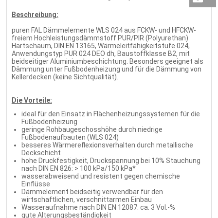
Beschreibung:
puren FAL Dämmelemente WLS 024 aus FCKW- und HFCKW-
freiem Hochleistungsdämmstoff PUR/PIR (Polyurethan)
Hartschaum, DIN EN 13165, Wärmeleitfähigkeitstufe 024,
Anwendungstyp PUR 024 DEO dh, Baustoffklasse B2, mit
beidseitiger Aluminiumbeschichtung. Besonders geeignet als
Dämmung unter Fußbodenheizung und für die Dämmung von
Kellerdecken (keine Sichtqualität).
Die Vorteile:
ideal für den Einsatz in Flächenheizungssystemen für die
Fußbodenheizung
geringe Rohbaugeschosshöhe durch niedrige
Fußbodenaufbauten (WLS 024)
besseres Wärmereflexionsverhalten durch metallische
Deckschicht
hohe Druckfestigkeit, Druckspannung bei 10% Stauchung
nach DIN EN 826: > 100 kPa/150 kPa*
wasserabweisend und resistent gegen chemische
Einflüsse
Dämmelement beidseitig verwendbar für den
wirtschaftlichen, verschnittarmen Einbau
Wasseraufnahme nach DIN EN 12087: ca. 3 Vol.-%
gute Alterungsbeständigkeit