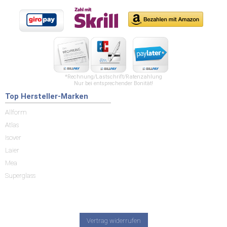
*Rechnung/Lastschrift/Ratenzahlung
Nur bei entsprechender Bonität!
Top Hersteller-Marken
Allform
Atlas
Isover
Laier
Mea
Superglass
Vertrag widerrufen