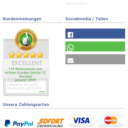
WAKÜ Leitern
Kundenmeinungen
Socialmedia / Teilen
EXCELLENT
119 Rezensionen von
echten Kunden (letzte 12
Monate)
gesamt: 3909
Super schnelle
Lieferung. Genauso
wie es sein soll! Gerne
wieder wenn ich was
brauche.
Unsere Zahlungsarten