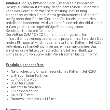
Kühlleistung 3,5 kW
Monoblock Klimagerät in modernem
Design zur Innenaufstellung. Neben dem reinen Kühlbetrieb
kann das Gerät auch zur Entfeuchtung und Lüftung
eingesetzt werden. Der äußerst geräuscharme Lüfter ist 3-
stufig schaltbar. Das im Kühl- oder Entfeuchtungsbetrieb
anfallende Kondensat wird verdampft und mit der Abluft nach
außen geleitet, die regelmäßige Entleerung eines
Kondensattanks entfällt somit.
Der AirBlue GAM 13 ECO kann mit der mitgelieferten
Infrarotfernbedienung bedient und programmiert werden. Das
mobile Klimagerät wird mit dem natürlichen Kältemittel R290
betrieben, es handelt sich hier um ein rein natürliches Gas,
welches keine Gifte oder schädliche Stoffe enthält. Zur
Klimatisierung von Büro- oder Privaträumen bis ca. 115 m³.
Produkteigenschaften:
Natürliches und Umweltfreundliches Kältemittel R290
Entfeuchtungsfunktion
Lüftungsfunktion
3 Lüfterstufen
Automatikfunktion
IR-Fernbedienung
ON/OFF-Timer
Raumvolumen bis zu 115 m³
Hinweise: