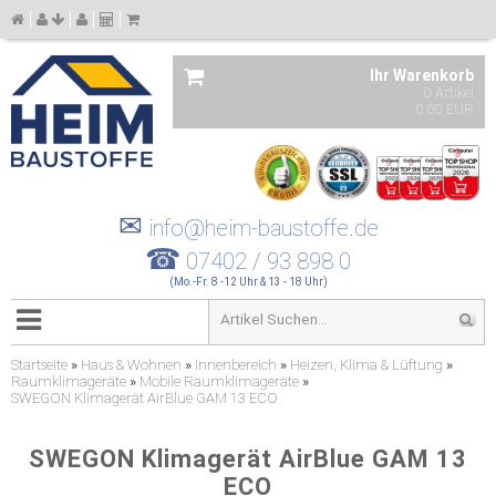
Ihr Warenkorb
0 Artikel
0,00 EUR
✉
info@heim-baustoffe.de
☎
07402 / 93 898 0
(Mo.-Fr. 8 -12 Uhr & 13 - 18 Uhr)
Startseite
»
Haus & Wohnen
»
Innenbereich
»
Heizen, Klima & Lüftung
»
Raumklimageräte
»
Mobile Raumklimageräte
»
SWEGON Klimagerät AirBlue GAM 13 ECO
SWEGON Klimagerät AirBlue GAM 13
ECO