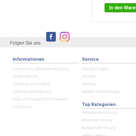
In den War
Folgen Sie uns
Informationen
Service
Hinweise zur Batterieentsorgung
Häufige Fragen
Widerrufsrecht
Kontakt
Zahlung und Versand
Sitemap
Datenschutzerklärung
Beliebte Suchanfragen
AGB und Kundeninformationen
Top Kategorien
Impressum
Fassadendämmung
Bodendämmung
Aufdachdämmung
WAKÜ Leitern