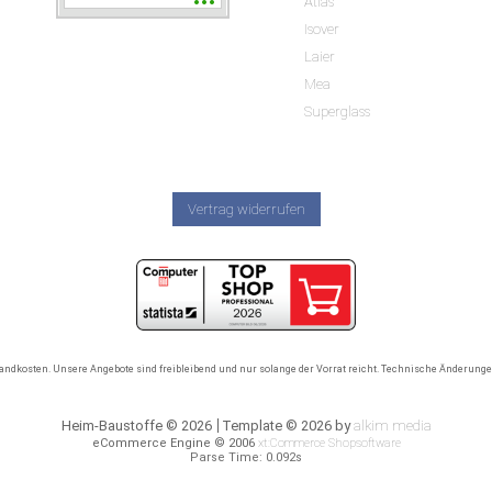
Atlas
wieder wenn ich was
brauche.
Isover
Laier
Mea
Superglass
Vertrag widerrufen
rsandkosten. Unsere Angebote sind freibleibend und nur solange der Vorrat reicht. Technische Änderun
Heim-Baustoffe © 2026
Template © 2026 by
alkim media
eCommerce Engine © 2006
xt:Commerce Shopsoftware
Parse Time: 0.092s