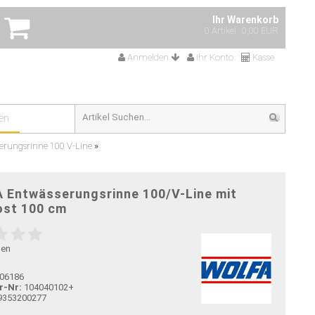
Ihr Warenkorb
0 Artikel
0,00 EUR
Anmelden
Ihr Konto
Kasse
en
rungsrinne 100 V-Line
»
 Entwässerungsrinne 100/V-Line mit
ost 100 cm
gen
06186
r-Nr:
104040102+
9353200277