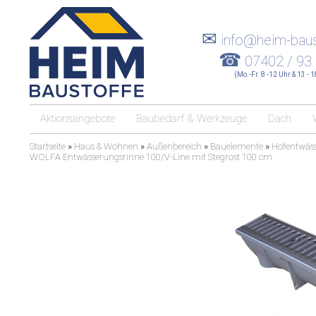
✉
info@heim-baus
☎
07402 / 93
(Mo.-Fr. 8 -12 Uhr & 13 - 
Aktionsangebote
Baubedarf & Werkzeuge
Dach
Startseite
»
Haus & Wohnen
»
Außenbereich
»
Bauelemente
»
Hofentwäs
WOLFA Entwässerungsrinne 100/V-Line mit Stegrost 100 cm