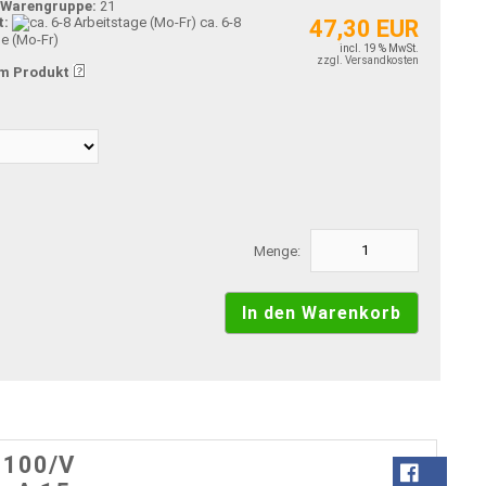
-Warengruppe:
21
t:
ca. 6-8
47,30 EUR
ge (Mo-Fr)
incl. 19 % MwSt.
zzgl. Versandkosten
m Produkt
Menge:
 100/V