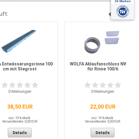
uft:
 Entwässerungsrinne 100
WOLFA Ablaufanschluss NW 100
cm mit Stegrost
für Rinne 100/6
0
Meinungen
0
Meinungen
38,50 EUR
22,00 EUR
incl. 19 % MwSt.
incl. 19 % MwSt.
Versandkosten: 0,00 EUR
Versandkosten: 0,00 EUR
Details
Details