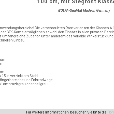
100 cm, mit Stegrost Klass
WOLFA-Qualität Made in Germany
 Anwendungsbereiche! Die verschraubten Rostvarianten der Klassen A 1
der GFK-Kante ermöglichen sowohl den Einsatz in allen privaten Berei
 umfangreiche Zubehör, unter anderem das variable Winkelstück und 
chnellen Einbau.
 cm
cm
 cm
 15 in verzinktem Stahl
gängerbereiche und Fahrradwege
: anthrazitgrau oder hellgrau
Für weitere Informationen, besuchen Sie bitte die
Hom