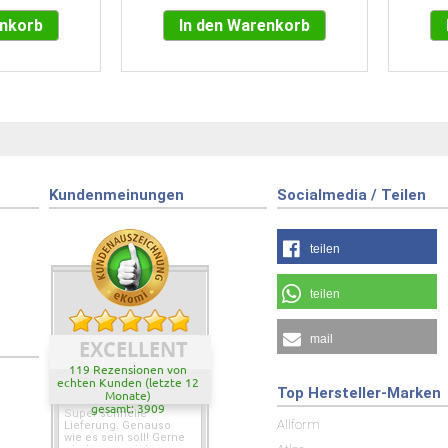
enkorb
In den Warenkorb
Kundenmeinungen
Socialmedia / Teilen
teilen
teilen
mail
EXCELLENT
119 Rezensionen von
echten Kunden (letzte 12
Top Hersteller-Marken
Monate)
gesamt: 3909
Super schnelle
Allform
Lieferung. Genauso
wie es sein soll! Gerne