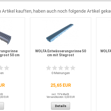
 Artikel kauften, haben auch noch folgende Artikel geka
rungsrinne
WOLFA Entwässerungsrinne 50
WOLFA
egrost 50 cm
cm mit Stegrost
en
0
Meinungen
EUR
25,65 EUR
wSt.
incl. 19 % MwSt.
,00 EUR
Versandkosten: 0,00 EUR
Details