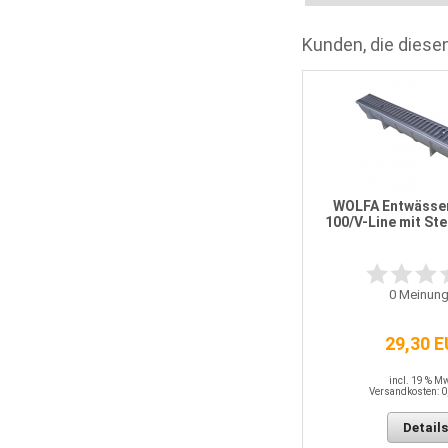
Kunden, die diesen
WOLFA Ablaufanschluss NW 100
für Rinne 100/V-Line
WOLFA Entwässe
100/V-Line mit St
2
Meinungen
0
Meinung
25,20 EUR
29,30 
incl. 19 % MwSt.
Versandkosten: 0,00 EUR
incl. 19 % M
Versandkosten: 0
Details
Details
In den Warenkorb