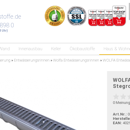
toffe.de
 898 0
18 Uhr)
Wand
Innenausbau
Keller
Ökobaustoffe
Haus & Wohn
serung
»
Entwässerungsrinnen
»
Wolfa Entwässerungsrinnen
»
WOLFA Entwässe
WOLFA
Stegr
0
Meinun
Art.Nr.:
0
Herstelle
EAN:
402