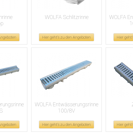
rinne
WOLFA Schlitzrinne
WOLFA En
op
1
 Angeboten
Hier geht's zu den Angeboten
Hier geht
ungsrinne
WOLFA Entwässerungsrinne
S
100/8V
 Angeboten
Hier geht's zu den Angeboten
Hier geht