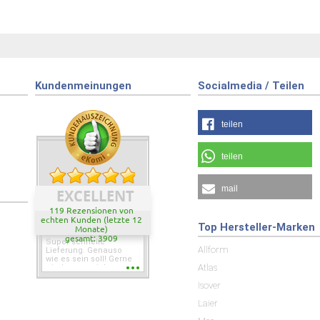
Kundenmeinungen
Socialmedia / Teilen
teilen
teilen
mail
EXCELLENT
119 Rezensionen von
echten Kunden (letzte 12
Top Hersteller-Marken
Monate)
gesamt: 3909
Super schnelle
Allform
Lieferung. Genauso
wie es sein soll! Gerne
Atlas
wieder wenn ich was
brauche.
Isover
Laier