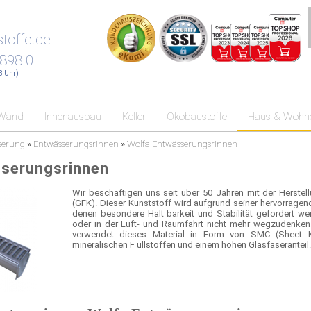
toffe.de
 898 0
18 Uhr)
Wand
Innenausbau
Keller
Ökobaustoffe
Haus & Wohn
serung
»
Entwässerungsrinnen
»
Wolfa Entwässerungsrinnen
serungsrinnen
Wir beschäftigen uns seit über 50 Jahren mit der Herstel
(GFK). Dieser Kunststoff wird aufgrund seiner hervorragend
denen besondere Halt barkeit und Stabilität gefordert we
oder in der Luft- und Raumfahrt nicht mehr wegzudenken.
verwendet dieses Material in Form von SMC (Sheet M
mineralischen F üllstoffen und einem hohen Glasfaseranteil.