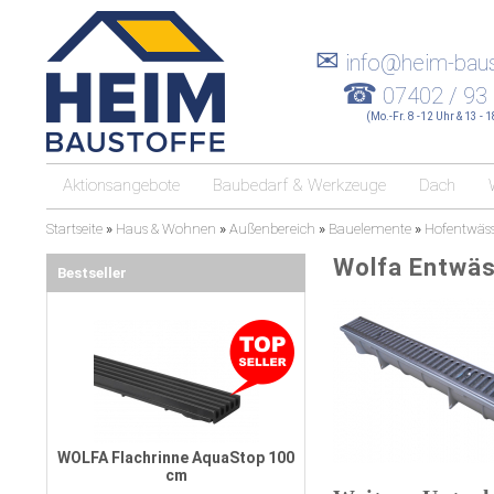
✉
info@heim-baus
☎
07402 / 93
(Mo.-Fr. 8 -12 Uhr & 13 - 
Aktionsangebote
Baubedarf & Werkzeuge
Dach
Startseite
»
Haus & Wohnen
»
Außenbereich
»
Bauelemente
»
Hofentwäs
Wolfa Entwäs
Bestseller
WOLFA Flachrinne AquaStop 100
cm