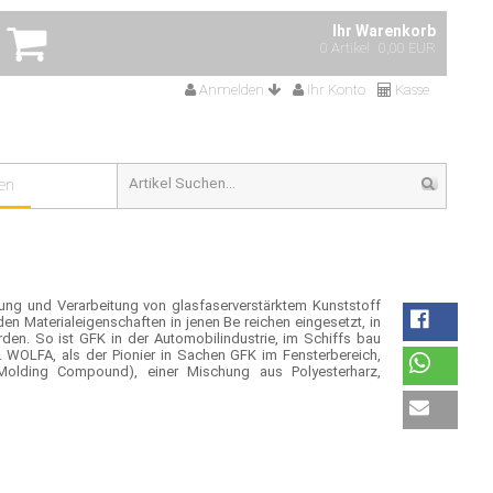
Ihr Warenkorb
0 Artikel
0,00 EUR
Anmelden
Ihr Konto
Kasse
en
lung und Verarbeitung von glasfaserverstärktem Kunststoff
en Materialeigenschaften in jenen Be reichen eingesetzt, in
rden. So ist GFK in der Automobilindustrie, im Schiffs bau
 WOLFA, als der Pionier in Sachen GFK im Fensterbereich,
olding Compound), einer Mischung aus Polyesterharz,