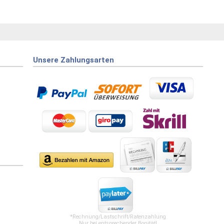
Unsere Zahlungsarten
*Rechnung/Lastschrift/Ratenzahlung
Nur bei entsprechender Bonität!