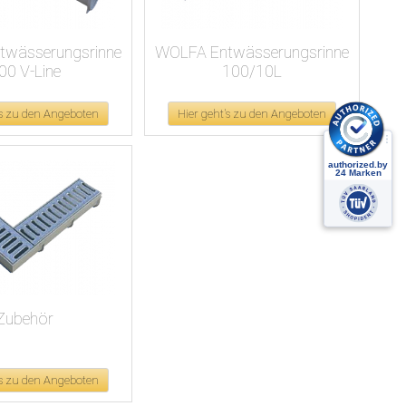
twässerungsrinne
WOLFA Entwässerungsrinne
00 V-Line
100/10L
's zu den Angeboten
Hier geht's zu den Angeboten
Zubehör
's zu den Angeboten