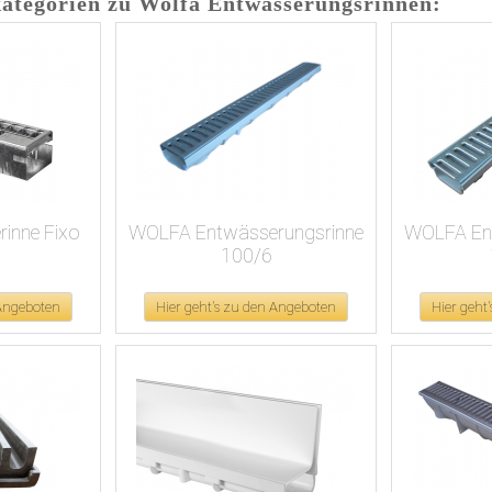
ategorien zu Wolfa Entwässerungsrinnen:
inne Fixo
WOLFA Entwässerungsrinne
WOLFA En
100/6
 Angeboten
Hier geht's zu den Angeboten
Hier geht