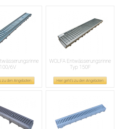
twässerungsrinne
WOLFA Entwässerungsrinne
100/6V
Typ 150F
's zu den Angeboten
Hier geht's zu den Angeboten