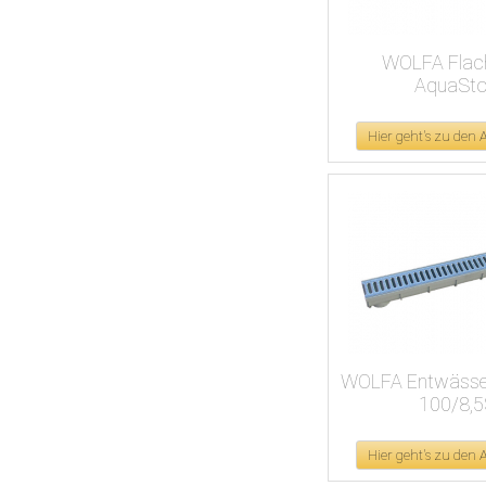
WOLFA Flach
AquaSt
Hier geht's zu den
WOLFA Entwässer
100/8,5
Hier geht's zu den