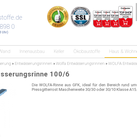
toffe.de
 898 0
18 Uhr)
Wand
Innenausbau
Keller
Ökobaustoffe
Haus & Wohn
serung
»
Entwässerungsrinnen
»
Wolfa Entwässerungsrinnen
»
WOLFA Entwässe
sserungsrinne 100/6
Die WOLFA-Rinne aus GFK, ideal für den Bereich rund um
Pressgitterrost Maschenweite 30/30 oder 30/10 Klasse A15.