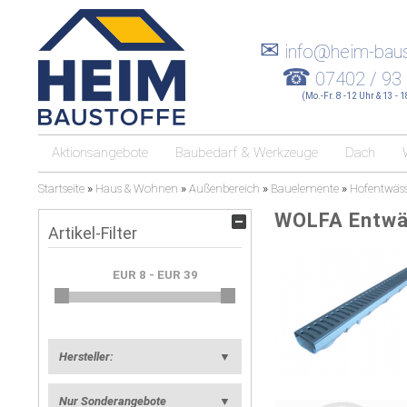
✉
info@heim-baus
☎
07402 / 93
(Mo.-Fr. 8 -12 Uhr & 13 - 
Aktionsangebote
Baubedarf & Werkzeuge
Dach
Startseite
»
Haus & Wohnen
»
Außenbereich
»
Bauelemente
»
Hofentwäs
WOLFA Entwä
Artikel-Filter
Hersteller:
▼
Nur Sonderangebote
▼