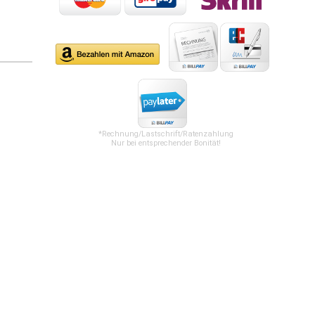
*Rechnung/Lastschrift/Ratenzahlung
Nur bei entsprechender Bonität!