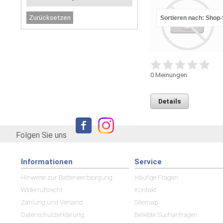
Sortieren nach: Shop
0
Meinungen
Details
Folgen Sie uns
Informationen
Service
Hinweise zur Batterieentsorgung
Häufige Fragen
Widerrufsrecht
Kontakt
Zahlung und Versand
Sitemap
Datenschutzerklärung
Beliebte Suchanfragen