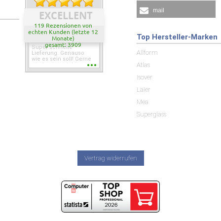
mail
EXCELLENT
119 Rezensionen von
echten Kunden (letzte 12
Top Hersteller-Marken
Monate)
gesamt: 3909
Super schnelle
Allform
Lieferung. Genauso
wie es sein soll! Gerne
Atlas
wieder wenn ich was
brauche.
Isover
Laier
Mea
Superglass
Vertrag widerrufen