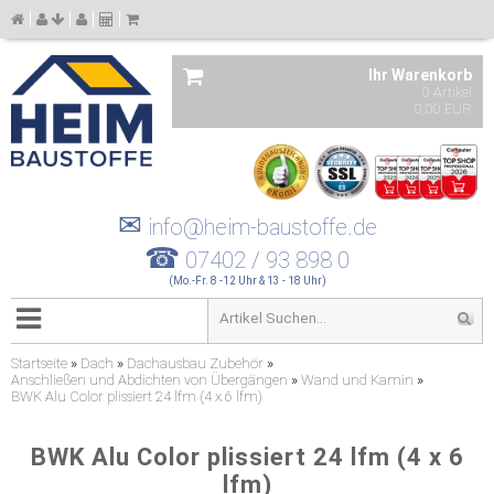
Ihr Warenkorb
0 Artikel
0,00 EUR
✉
info@heim-baustoffe.de
☎
07402 / 93 898 0
(Mo.-Fr. 8 -12 Uhr & 13 - 18 Uhr)
Startseite
»
Dach
»
Dachausbau Zubehör
»
Anschließen und Abdichten von Übergängen
»
Wand und Kamin
»
BWK Alu Color plissiert 24 lfm (4 x 6 lfm)
BWK Alu Color plissiert 24 lfm (4 x 6
lfm)