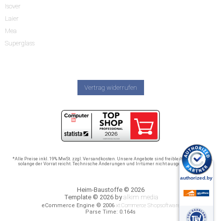
Isover
Laier
Mea
Superglass
Vertrag widerrufen
*Alle Preise inkl. 19% MwSt. zzgl. Versandkosten. Unsere Angebote sind freibleibend und nur
solange der Vorrat reicht. Technische Änderungen und Irrtümer nicht ausgeschlossen.
Heim-Baustoffe © 2026
Template © 2026 by
alkim media
eCommerce Engine © 2006
xt:Commerce Shopsoftware
Parse Time: 0.164s