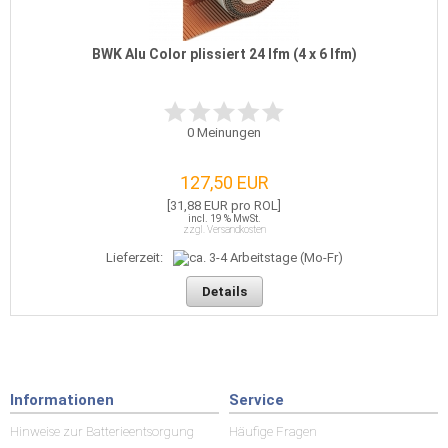
BWK Alu Color plissiert 24 lfm (4 x 6 lfm)
0
Meinungen
127,50 EUR
[31,88 EUR pro ROL]
incl. 19 % MwSt.
zzgl. Versandkosten
Lieferzeit:
Details
Informationen
Service
Hinweise zur Batterieentsorgung
Häufige Fragen