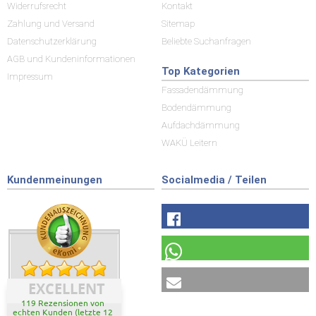
Widerrufsrecht
Kontakt
Zahlung und Versand
Sitemap
Datenschutzerklärung
Beliebte Suchanfragen
AGB und Kundeninformationen
Top Kategorien
Impressum
Fassadendämmung
Bodendämmung
Aufdachdämmung
WAKÜ Leitern
Kundenmeinungen
Socialmedia / Teilen
EXCELLENT
119 Rezensionen von
echten Kunden (letzte 12