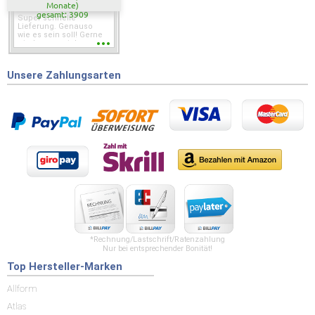
Monate)
gesamt: 3909
Super schnelle
Lieferung. Genauso
wie es sein soll! Gerne
wieder wenn ich was
brauche.
Unsere Zahlungsarten
*Rechnung/Lastschrift/Ratenzahlung
Nur bei entsprechender Bonität!
Top Hersteller-Marken
Allform
Atlas