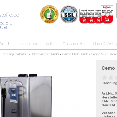
toffe.de
 898 0
18 Uhr)
Wand
Innenausbau
Keller
Ökobaustoffe
Haus & Wohn
 und Lagerbehälter
»
Schmierstoff-Tanks
»
Cemo Multi-Tank
»
Cemo Multi-Tank 
Cemo 
0
Meinun
Art.Nr.:
0
Herstelle
EAN:
405
Gewicht:
Versand
Lieferzei