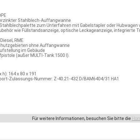
DPE
 verzinkter Stahlblech-Auffangwanne
Stahlblechpalette zum Unterfahren mit Gabelstapler oder Hubwagen v
behör wie Füllstandsanzeige, optische Leckageanzeige, integrierte T
 Diesel, RME
chutzgebieten ohne Auffangwanne
ufstellung im Gebäude
fpistole (außer MULTI-Tank 1500 l).
x h): 164 x 80 x 191
sport-Zulassungs-Nummer: Z-40.21-432 D/BAM6404/31 HA1
Für weitere Informationen, besuchen Sie bitte die
Hom