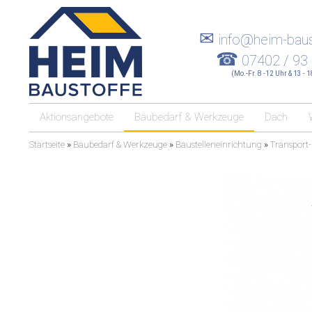
✉
info@heim-baus
☎
07402 / 93
(Mo.-Fr. 8 -12 Uhr & 13 - 
Aktionsangebote
Baubedarf & Werkzeuge
Dach
Startseite
»
Baubedarf & Werkzeuge
»
Baustelleneinrichtung
»
Transport-