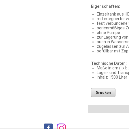
Eigenschaften:
Einzeltank aus H
mit integrierter
fest verbundene 
serienmäßiges Zu
ohne Pumpe
zur Lagerung von
auch in Wassers
zugelassen zur A
befüllbar mit Zap
Technische Daten:
Maße in cm (l x b 
Lager- und Tran
Inhalt: 1500 Liter
Drucken