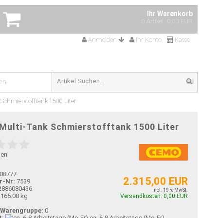
Ihr Warenkorb
0 Artikel
0,00 EUR
Anmelden
Ihr Konto
Kasse
en
Schmierstofftank 1500 Liter
Multi-Tank Schmierstofftank 1500 Liter
gen
08777
2.315,00 EUR
r-Nr:
7539
2886080436
incl. 19 % MwSt.
165.00 kg
Versandkosten: 0,00 EUR
-Warengruppe:
0
t:
ca. 6-8 Arbeitstage (Mo-Fr)