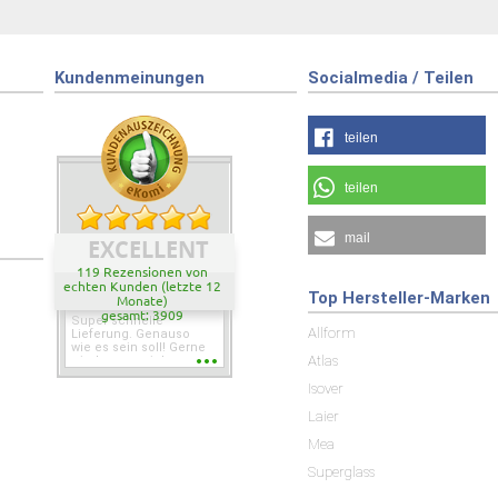
Kundenmeinungen
Socialmedia / Teilen
teilen
teilen
mail
EXCELLENT
119 Rezensionen von
echten Kunden (letzte 12
Top Hersteller-Marken
Monate)
gesamt: 3909
Super schnelle
Allform
Lieferung. Genauso
wie es sein soll! Gerne
Atlas
wieder wenn ich was
brauche.
Isover
Laier
Mea
Superglass