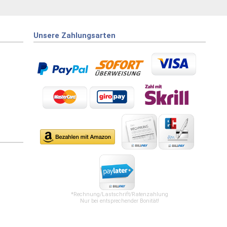
Unsere Zahlungsarten
*Rechnung/Lastschrift/Ratenzahlung
Nur bei entsprechender Bonität!