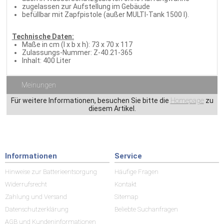
zugelassen zur Aufstellung im Gebäude
befüllbar mit Zapfpistole (außer MULTI-Tank 1500 l).
Technische Daten:
Maße in cm (l x b x h): 73 x 70 x 117
Zulassungs-Nummer: Z-40.21-365
Inhalt: 400 Liter
Meinungen
Für weitere Informationen, besuchen Sie bitte die
Homepage
zu
diesem Artikel.
Informationen
Service
Hinweise zur Batterieentsorgung
Häufige Fragen
Widerrufsrecht
Kontakt
Zahlung und Versand
Sitemap
Datenschutzerklärung
Beliebte Suchanfragen
AGB und Kundeninformationen