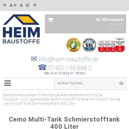
Ihr Warenkorb
0 Artikel
0,00 EUR
✉
info@heim-baustoffe.de
☎
07402 / 93 898 0
(Mo.-Fr. 8 -12 Uhr & 13 - 18 Uhr)
Startseite
»
Baubedarf & Werkzeuge
»
Baustelleneinrichtung
»
Transport- und Lagerbehälter
»
Schmierstoff-Tanks
»
Cemo Multi-Tank
»
Cemo Multi-Tank Schmierstofftank 400 Liter
Cemo Multi-Tank Schmierstofftank
400 Liter