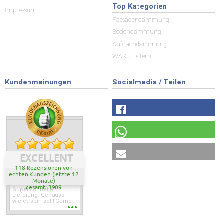
Top Kategorien
Impressum
Fassadendämmung
Bodendämmung
Aufdachdämmung
WAKÜ Leitern
Kundenmeinungen
Socialmedia / Teilen
EXCELLENT
118 Rezensionen von
echten Kunden (letzte 12
Monate)
gesamt: 3909
Super schnelle
Lieferung. Genauso
wie es sein soll! Gerne
wieder wenn ich was
brauche.