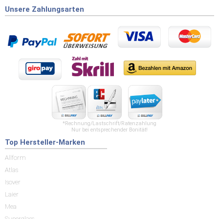
Unsere Zahlungsarten
*Rechnung/Lastschrift/Ratenzahlung
Nur bei entsprechender Bonität!
Top Hersteller-Marken
Allform
Atlas
Isover
Laier
Mea
Superglass