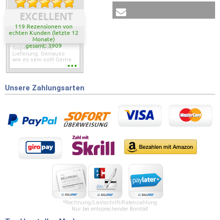
EXCELLENT
119 Rezensionen von
echten Kunden (letzte 12
Monate)
gesamt: 3909
Super schnelle
Lieferung. Genauso
wie es sein soll! Gerne
wieder wenn ich was
brauche.
Unsere Zahlungsarten
*Rechnung/Lastschrift/Ratenzahlung
Nur bei entsprechender Bonität!