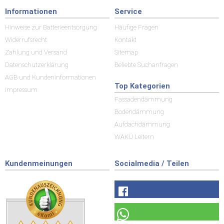
Informationen
Service
Hinweise zur Batterieentsorgung
Häufige Fragen
Widerrufsrecht
Kontakt
Zahlung und Versand
Sitemap
Datenschutzerklärung
Beliebte Suchanfragen
AGB und Kundeninformationen
Top Kategorien
Impressum
Fassadendämmung
Bodendämmung
Aufdachdämmung
WAKÜ Leitern
Kundenmeinungen
Socialmedia / Teilen