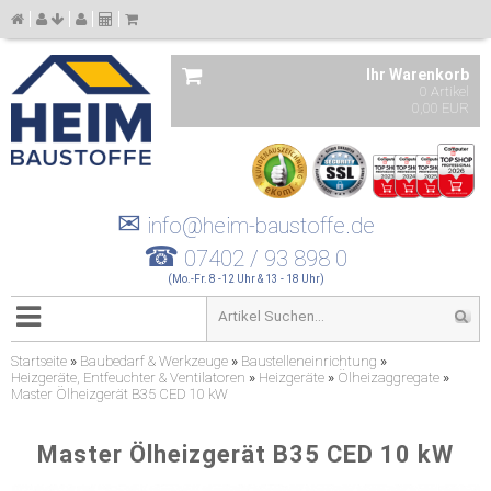
Ihr Warenkorb
0 Artikel
0,00 EUR
✉
info@heim-baustoffe.de
☎
07402 / 93 898 0
(Mo.-Fr. 8 -12 Uhr & 13 - 18 Uhr)
Startseite
»
Baubedarf & Werkzeuge
»
Baustelleneinrichtung
»
Heizgeräte, Entfeuchter & Ventilatoren
»
Heizgeräte
»
Ölheizaggregate
»
Master Ölheizgerät B35 CED 10 kW
Master Ölheizgerät B35 CED 10 kW