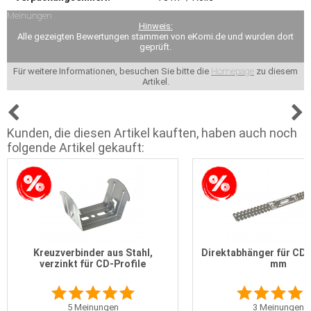
Meinungen
Hinweis:
Alle gezeigten Bewertungen stammen von eKomi.de und wurden dort
geprüft.
Für weitere Informationen, besuchen Sie bitte die
Homepage
zu diesem
Artikel.
Kunden, die diesen Artikel kauften, haben auch noch
folgende Artikel gekauft:
Kreuzverbinder aus Stahl,
Direktabhänger für CD-
verzinkt für CD-Profile
mm
5
Meinungen
3
Meinungen