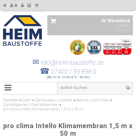
Ihr Warenkorb
0 Artikel
0,00 EUR
✉
info@heim-baustoffe.de
☎
07402 / 93 898 0
(Mo.-Fr. 8 -12 Uhr & 13 - 18 Uhr)
Startseite
»
Dach
»
Dachausbau Zubehör
»
Bahnen und Folien
»
Dampfsperren / Dampfbremsen
»
pro clima Intello Klimamembran 1,5 m x 50 m
pro clima Intello Klimamembran 1,5 m x
50 m