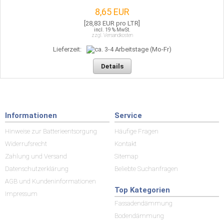
8,65 EUR
[28,83 EUR pro LTR]
incl. 19 % MwSt.
zzgl. Versandkosten
Lieferzeit:
Details
Informationen
Service
Hinweise zur Batterieentsorgung
Häufige Fragen
Widerrufsrecht
Kontakt
Zahlung und Versand
Sitemap
Datenschutzerklärung
Beliebte Suchanfragen
AGB und Kundeninformationen
Top Kategorien
Impressum
Fassadendämmung
Bodendämmung