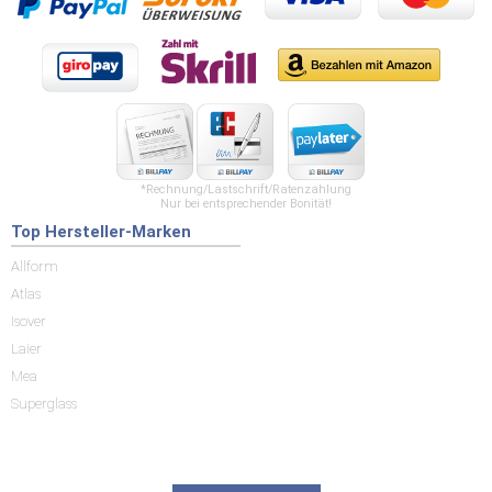
*Rechnung/Lastschrift/Ratenzahlung
Nur bei entsprechender Bonität!
Top Hersteller-Marken
Allform
Atlas
Isover
Laier
Mea
Superglass