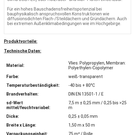
Für ein hohes Bauschadensfreiheitspotenzial bei
bauphysikalisch anspruchsvollen Konstruktionen wie
diffusionsdichten Flach-/Steildächern und Gründächern. Auch
bei extremen Außenklimabedingungen wie im Hochgebirge.
Produktvorteile:
Technische Daten:
Vlies: Polypropylen, Membran:
Material:
Polyethylen-Copolymer
Farbe:
weiß-transparent
Temperaturbeständigkeit:
-40 bis + 80°C
Brandverhalten:
DIN EN 13501-1 / E
sd-Wert
7,5 m ± 0,25 mm / 0,25 bis >25
mittel/feuchtvariabel:
m
Dicke:
0,25 ± 0,05 mm
Breite x Länge:
1,50 m x 50 m
Verpackungseinheit:
75 m² / Rolle