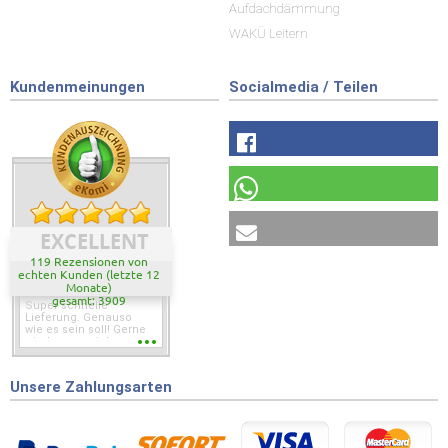
Aufdachdämmung
WAKÜ Leitern
Kundenmeinungen
Socialmedia / Teilen
EXCELLENT
119 Rezensionen von
echten Kunden (letzte 12
Monate)
gesamt: 3909
Super schnelle
Lieferung. Genauso
wie es sein soll! Gerne
wieder wenn ich was
brauche.
Unsere Zahlungsarten