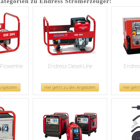
ategorien zu Endress Stromerzeuger:
-Powerline
Endress Diesel-Line
Endres
 Angeboten
Hier geht's zu den Angeboten
Hier geht