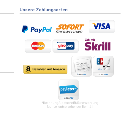
Unsere Zahlungsarten
*Rechnung/Lastschrift/Ratenzahlung
Nur bei entsprechender Bonität!