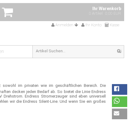
Ihr Warenkorb
0 Artikel
0,00 EUR
Anmelden
Ihr Konto
Kasse
en
z sowohl im privaten wie im geschäftlichen Bereich. Die
haften decken jeden Bedarf ab. So bietet die Linie Endress
 Drehstrom. Endress Stromerzeuger sind eben universell
len wir die Endress Silent-Line. Und wenn Sie ein großes