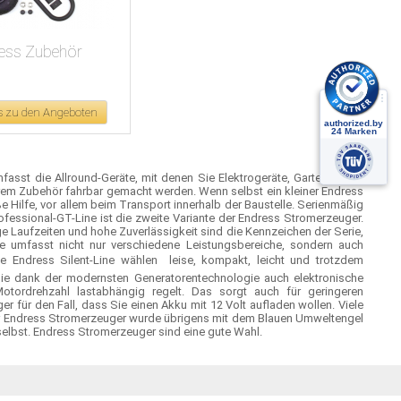
ess Zubehör
's zu den Angeboten
fasst die Allround-Geräte, mit denen Sie Elektrogeräte, Gartengeräte,
rem Zubehör fahrbar gemacht werden. Wenn selbst ein kleiner Endress
 Hilfe, vor allem beim Transport innerhalb der Baustelle. Serienmäßig
ofessional-GT-Line ist die zweite Variante der Endress Stromerzeuger.
e Laufzeiten und hohe Zuverlässigkeit sind die Kennzeichen der Serie,
te umfasst nicht nur verschiedene Leistungsbereiche, sondern auch
 Endress Silent-Line wählen  leise, kompakt, leicht und trotzdem
Sie dank der modernsten Generatorentechnologie auch elektronische
otordrehzahl lastabhängig regelt. Das sorgt auch für geringeren
 für den Fall, dass Sie einen Akku mit 12 Volt aufladen wollen. Viele
 der Endress Stromerzeuger wurde übrigens mit dem Blauen Umweltengel
selbst. Endress Stromerzeuger sind eine gute Wahl.