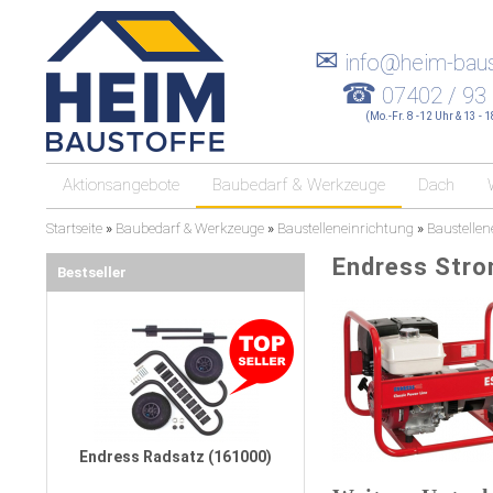
✉
info@heim-baus
☎
07402 / 93
(Mo.-Fr. 8 -12 Uhr & 13 - 
Aktionsangebote
Baubedarf & Werkzeuge
Dach
Startseite
»
Baubedarf & Werkzeuge
»
Baustelleneinrichtung
»
Baustellen
Endress Str
Bestseller
Endress Radsatz (161000)