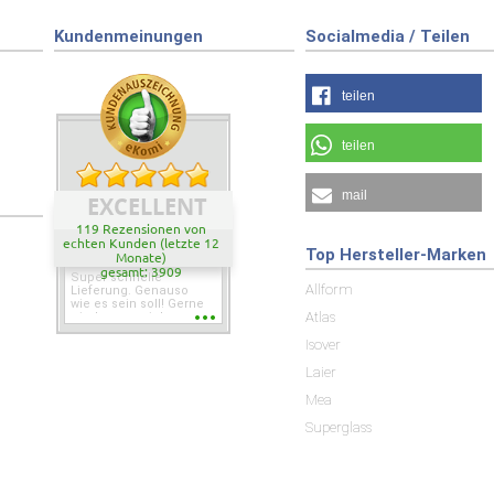
Kundenmeinungen
Socialmedia / Teilen
teilen
teilen
mail
EXCELLENT
119 Rezensionen von
echten Kunden (letzte 12
Top Hersteller-Marken
Monate)
gesamt: 3909
Super schnelle
Allform
Lieferung. Genauso
wie es sein soll! Gerne
Atlas
wieder wenn ich was
brauche.
Isover
Laier
Mea
Superglass