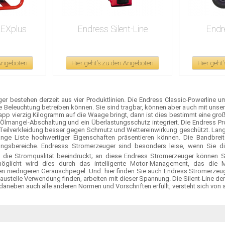
EXplus
Endress Silent-Line
Endr
 Angeboten
Hier geht's zu den Angeboten
Hier geht
r bestehen derzeit aus vier Produktlinien. Die Endress Classic-Powerline um
 Beleuchtung betreiben können. Sie sind tragbar, können aber auch mit unse
p vierzig Kilogramm auf die Waage bringt, dann ist dies bestimmt eine große
e Ölmangel-Abschaltung und ein Überlastungsschutz integriert. Die Endress Pr
e Teilverkleidung besser gegen Schmutz und Wettereinwirkung geschützt. Lang
lange Liste hochwertiger Eigenschaften präsentieren können. Die Bandbrei
ngsbereiche. Endresss Stromerzeuger sind besonders leise, wenn Sie die
em die Stromqualität beeindruckt; an diese Endress Stromerzeuger können 
möglicht wird dies durch das intelligente Motor-Management, das die M
n niedrigeren Geräuschpegel. Und: hier finden Sie auch Endress Stromerzeuger
Baustelle Verwendung finden, arbeiten mit dieser Spannung. Die Silent-Line
daneben auch alle anderen Normen und Vorschriften erfüllt, versteht sich von 