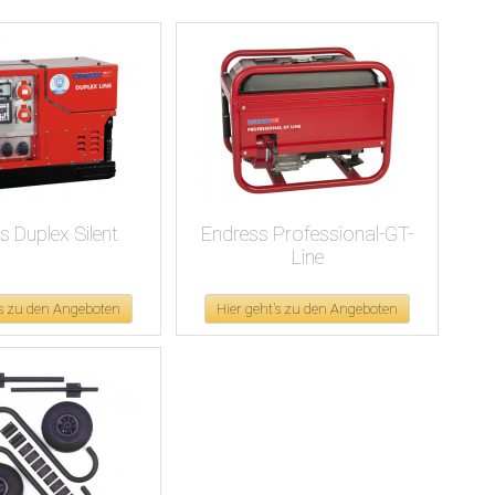
s Duplex Silent
Endress Professional-GT-
Line
's zu den Angeboten
Hier geht's zu den Angeboten