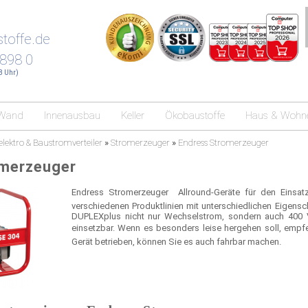
toffe.de
 898 0
18 Uhr)
Wand
Innenausbau
Keller
Ökobaustoffe
Haus & Wohn
elektro & Baustromverteiler
»
Stromerzeuger
»
Endress Stromerzeuger
omerzeuger
Endress Stromerzeuger  Allround-Geräte für den Einsat
verschiedenen Produktlinien mit unterschiedlichen Eigensc
DUPLEXplus nicht nur Wechselstrom, sondern auch 400 V
einsetzbar. Wenn es besonders leise hergehen soll, empfeh
Gerät betrieben, können Sie es auch fahrbar machen.