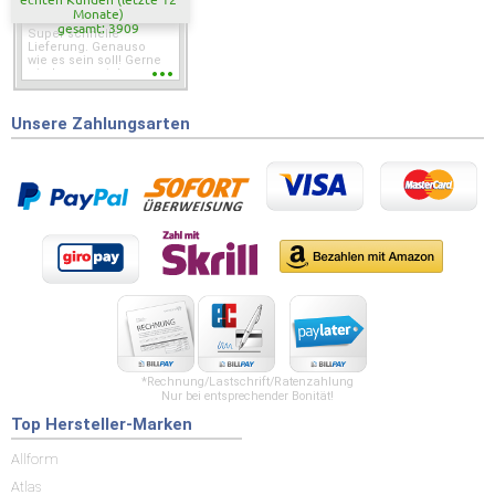
Monate)
gesamt: 3909
Super schnelle
Lieferung. Genauso
wie es sein soll! Gerne
wieder wenn ich was
brauche.
Unsere Zahlungsarten
*Rechnung/Lastschrift/Ratenzahlung
Nur bei entsprechender Bonität!
Top Hersteller-Marken
Allform
Atlas