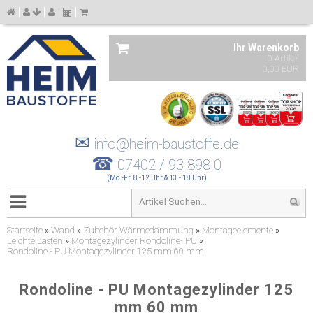
Ihr Warenkorb
0 Artikel
0,00 EUR
✉
info@heim-baustoffe.de
☎
07402 / 93 898 0
(Mo.-Fr. 8 -12 Uhr & 13 - 18 Uhr)
Startseite
»
Wand
»
Zubehör Wärmedämmung
»
Montageelemente
»
Leichte Lasten
»
Montagezylinder Rondoline- PU
»
Rondoline - PU Montagezylinder 125 mm 60 mm
Rondoline - PU Montagezylinder 125
mm 60 mm