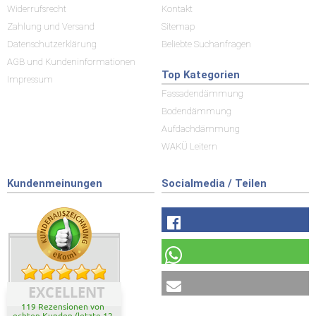
Widerrufsrecht
Kontakt
Zahlung und Versand
Sitemap
Datenschutzerklärung
Beliebte Suchanfragen
AGB und Kundeninformationen
Top Kategorien
Impressum
Fassadendämmung
Bodendämmung
Aufdachdämmung
WAKÜ Leitern
Kundenmeinungen
Socialmedia / Teilen
EXCELLENT
119 Rezensionen von
echten Kunden (letzte 12