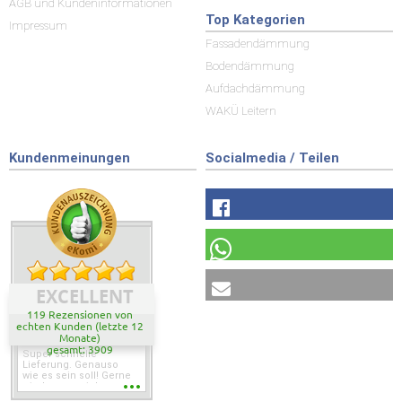
AGB und Kundeninformationen
Top Kategorien
Impressum
Fassadendämmung
Bodendämmung
Aufdachdämmung
WAKÜ Leitern
Kundenmeinungen
Socialmedia / Teilen
EXCELLENT
119 Rezensionen von
echten Kunden (letzte 12
Monate)
gesamt: 3909
Super schnelle
Lieferung. Genauso
wie es sein soll! Gerne
wieder wenn ich was
brauche.