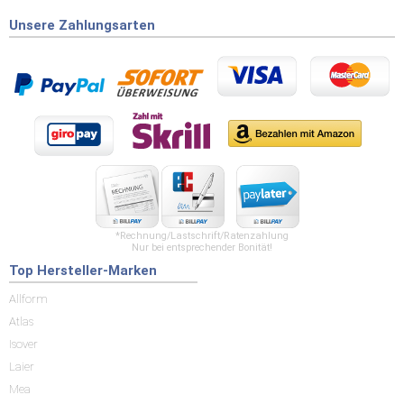
Unsere Zahlungsarten
*Rechnung/Lastschrift/Ratenzahlung
Nur bei entsprechender Bonität!
Top Hersteller-Marken
Allform
Atlas
Isover
Laier
Mea