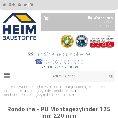
Ihr Warenkorb
0 Artikel
0,00 EUR
✉
info@heim-baustoffe.de
☎
07402 / 93 898 0
(Mo.-Fr. 8 -12 Uhr & 13 - 18 Uhr)
Startseite
»
Wand
»
Zubehör Wärmedämmung
»
Montageelemente
»
Leichte Lasten
»
Montagezylinder Rondoline- PU
»
Rondoline - PU Montagezylinder 125 mm 220 mm
Rondoline - PU Montagezylinder 125
mm 220 mm