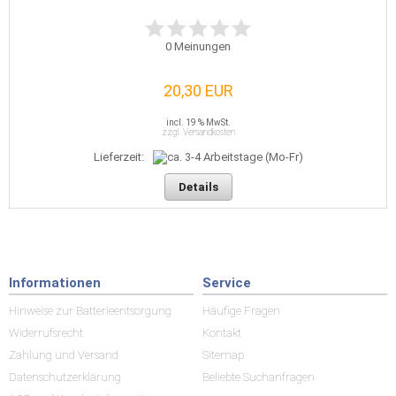
0
Meinungen
20,30 EUR
incl. 19 % MwSt.
zzgl. Versandkosten
Lieferzeit:
Details
Informationen
Service
Hinweise zur Batterieentsorgung
Häufige Fragen
Widerrufsrecht
Kontakt
Zahlung und Versand
Sitemap
Datenschutzerklärung
Beliebte Suchanfragen