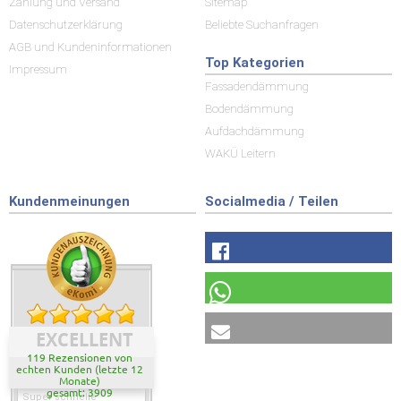
Zahlung und Versand
Sitemap
Datenschutzerklärung
Beliebte Suchanfragen
AGB und Kundeninformationen
Top Kategorien
Impressum
Fassadendämmung
Bodendämmung
Aufdachdämmung
WAKÜ Leitern
Kundenmeinungen
Socialmedia / Teilen
EXCELLENT
119 Rezensionen von
echten Kunden (letzte 12
Monate)
gesamt: 3909
Super schnelle