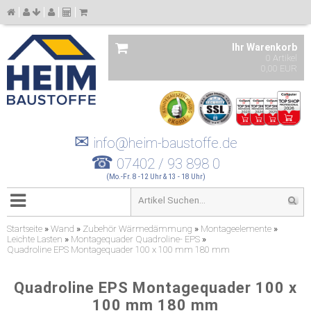
Ihr Warenkorb
0 Artikel
0,00 EUR
✉
info@heim-baustoffe.de
☎
07402 / 93 898 0
(Mo.-Fr. 8 -12 Uhr & 13 - 18 Uhr)
Startseite
»
Wand
»
Zubehör Wärmedämmung
»
Montageelemente
»
Leichte Lasten
»
Montagequader Quadroline- EPS
»
Quadroline EPS Montagequader 100 x 100 mm 180 mm
Quadroline EPS Montagequader 100 x
100 mm 180 mm