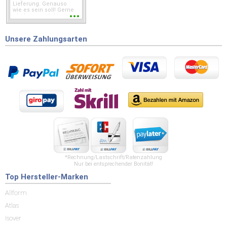
Lieferung. Genauso
wie es sein soll! Gerne
wieder wenn ich was
brauche.
Unsere Zahlungsarten
*Rechnung/Lastschrift/Ratenzahlung
Nur bei entsprechender Bonität!
Top Hersteller-Marken
Allform
Atlas
Isover